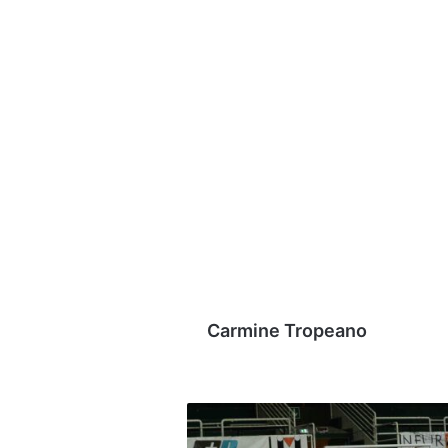
Carmine Tropeano
[FOTO]
Sandro