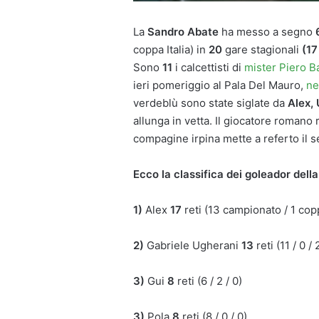
La
Sandro Abate
ha messo a segno
coppa Italia) in
20
gare stagionali
(17
Sono
11
i calcettisti di
mister Piero B
ieri pomeriggio al Pala Del Mauro,
ne
verdeblù sono state siglate da
Alex,
allunga in vetta. Il giocatore romano 
compagine irpina mette a referto il 
Ecco la classifica dei goleador dell
1)
Alex
17
reti (13 campionato / 1 copp
2)
Gabriele Ugherani
13
reti (11 / 0 / 
3)
Gui
8
reti (6 / 2 / 0)
3)
Pola
8
reti (8 / 0 / 0)