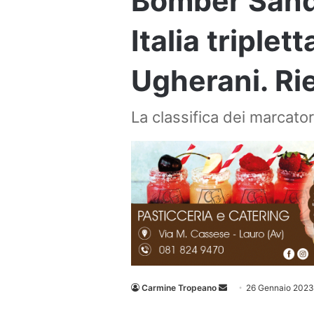
Bomber Sand
Italia triplet
Ugherani. Ri
La classifica dei marcato
Invia
Carmine Tropeano
26 Gennaio 2023
un'email