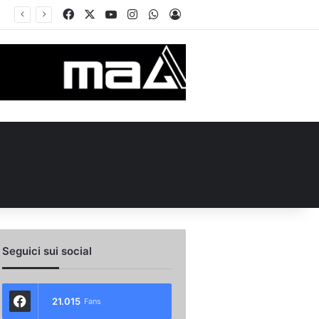
Facebook
X
You Tube
Instagram
WhatsApp
Accedi
rcato Avellino, Cancellieri alle firme con lo Spezia: i dettagli sul trasferimento
Seguici sui social
21.015
Fans