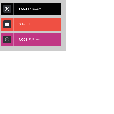
1.553
Followers
0
Iscritti
7.008
Followers