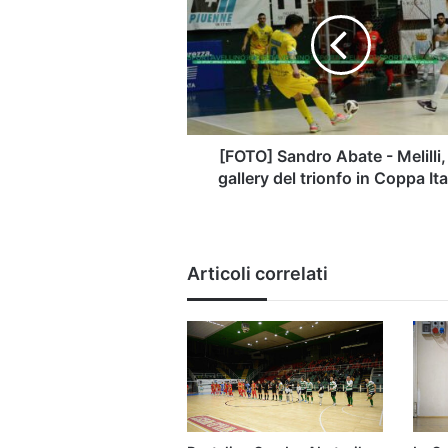
Abate
-
Melilli,
la
gallery
del
trionfo
in
[FOTO] Sandro Abate - Melilli,
Coppa
gallery del trionfo in Coppa Ita
Italia
Articoli correlati