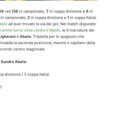
69
reti
(56
in campionato,
7
in coppa divisione e
6
in
in campionato,
2
in coppa divisione e
1
in coppa Italia).
asile
ad aver trovato la via del gol. Nel match disputato
l primo turno vinto contro il Melilli
, le 6 marcature dei
 Ugherani
e
Abate.
Tripletta per lo spagnolo che
rinsalda la seconda posizione, mentre il capitano della
secondo centro stagionale.
a Sandro Abate:
a divisione / 3 coppa Italia)
2)