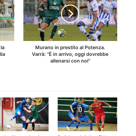
prestito
al
Potenza.
Varrà:
"È
in
arrivo,
oggi
 la
Murano in prestito al Potenza.
dovrebbe
lia
Varrà: "È in arrivo, oggi dovrebbe
allenarsi
allenarsi con noi"
con
noi"