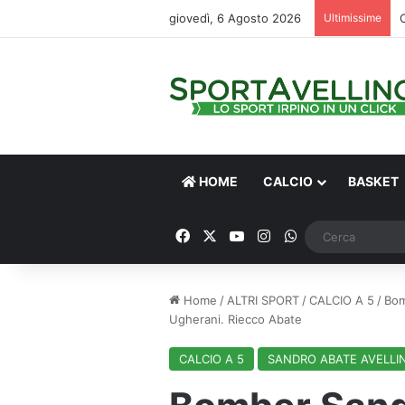
giovedì, 6 Agosto 2026
Ultimissime
HOME
CALCIO
BASKET
Facebook
X
You Tube
Instagram
WhatsApp
Home
/
ALTRI SPORT
/
CALCIO A 5
/
Bom
Ugherani. Riecco Abate
CALCIO A 5
SANDRO ABATE AVELLI