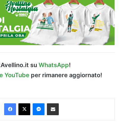
Avellino.it su
WhatsApp
!
le YouTube
per rimanere aggiornato!
Facebook
X
Messenger
Condividi via Email