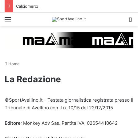
Calciomercato, l’ex Avellino Le Borgne conteso da due club cadetti: la situazione
Menu
C
Home
La Redazione
©SportAvellino.it – Testata giornalistica registrata presso il
Tribunale di Avellino con il n. 10/15 del 22/12/2015
Editore
: Monkey Adv Sas. Partita IVA: 02654410642