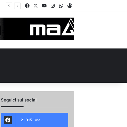
Facebook
X
You Tube
Instagram
WhatsApp
Accedi
Calciomercato Avellino, preso un esterno classe 2008 dalla Roma: i dettagli
Seguici sui social
21.015
Fans