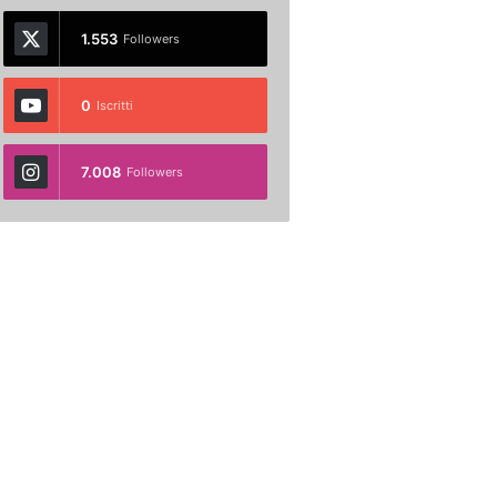
1.553
Followers
0
Iscritti
7.008
Followers