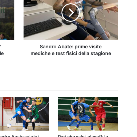
prime
visite
mediche
e
test
fisici
della
stagione
?
Sandro Abate: prime visite
le
mediche e test fisici della stagione
ndro Abate saluta i
Pari che vale i playoff: la