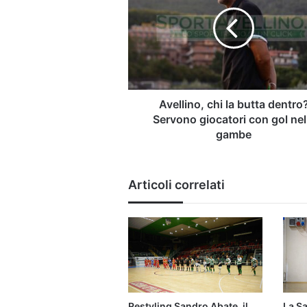
la
butta
dentro?
Servono
giocatori
con
gol
nelle
Avellino, chi la butta dentro
gambe
Servono giocatori con gol nel
gambe
Articoli correlati
Restyling Sandro Abate, il
La Sa