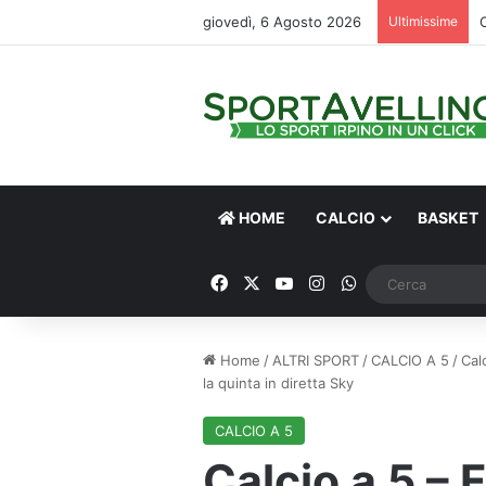
giovedì, 6 Agosto 2026
Ultimissime
HOME
CALCIO
BASKET
Facebook
X
You Tube
Instagram
WhatsApp
Home
/
ALTRI SPORT
/
CALCIO A 5
/
Cal
la quinta in diretta Sky
CALCIO A 5
Calcio a 5 – F