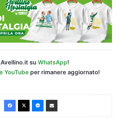
Avellino.it su
WhatsApp
!
le YouTube
per rimanere aggiornato!
Facebook
X
Messenger
Condividi via Email