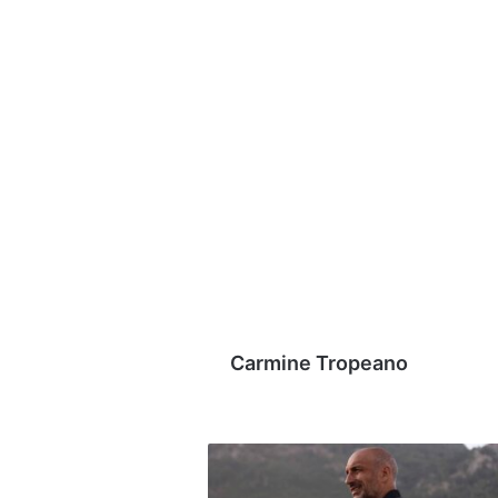
Carmine Tropeano
Avellino,
chi