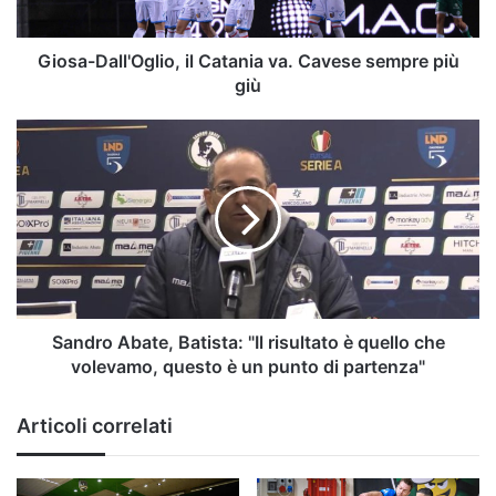
più
giù
Giosa-Dall'Oglio, il Catania va. Cavese sempre più
giù
Sandro
Abate,
Batista:
"Il
risultato
è
quello
che
volevamo,
questo
Sandro Abate, Batista: "Il risultato è quello che
è
volevamo, questo è un punto di partenza"
un
punto
Articoli correlati
di
partenza"