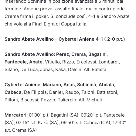
inserendo Schininà in posizione avanzata a 5 minuti dal
termine. Aniene prova l’assalto finale, ma in contropiede
Crema firma il poker. Si conclude così, 4-1 e Sandro Abate
che vola alla Final Eight di Coppa Italia.
Sandro Abate Avellino – Cybertel Aniene 4-1 ( 2-0 p.t.)
Sandro Abate Avellino: Perez, Crema, Bagatini,
Fantecele, Abate,
Vitiello, Rizzo, Ercolessi, Lombardi,
Silano, De Luca, Jonas, Kakà, Dalcin. All. Batista
Cybertel Aniene: Mariano, Anas, Schininà, Abdala,
Cabeca,
De Filippis, Daniel, Raubo, Taloni, Battistoni,
Pilloni, Biscossi, Pezzin, Taliercio. All. Micheli
Marcatori:
01’00” p.t. Bagatini (SA), 09’20” p.t. Fantecele
(SA), 07’15” s.t. Kakà (SA), 09’50” s.t. Cabeca (CA), 17’30”
s.t. Crema (SA)