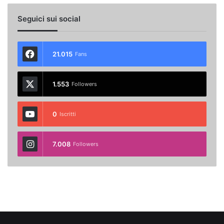
Seguici sui social
21.015
Fans
1.553
Followers
0
Iscritti
7.008
Followers