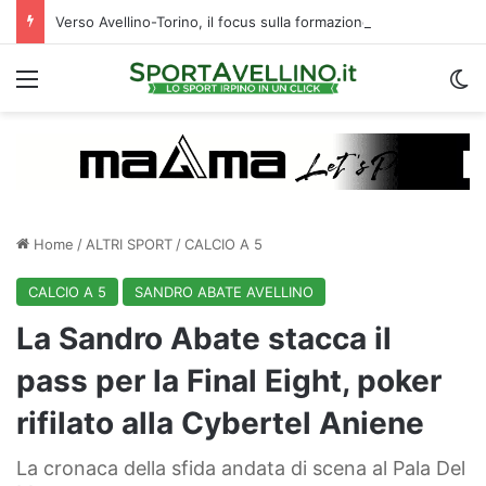
Verso Avellino-Torino, il focus sulla formazione granata
Menu
C
Home
/
ALTRI SPORT
/
CALCIO A 5
CALCIO A 5
SANDRO ABATE AVELLINO
La Sandro Abate stacca il
pass per la Final Eight, poker
rifilato alla Cybertel Aniene
La cronaca della sfida andata di scena al Pala Del