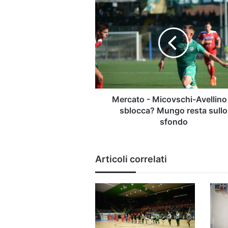
Mercato
-
Micovschi-
Avellino
si
sblocca?
Mungo
resta
sullo
sfondo
Mercato - Micovschi-Avellino 
sblocca? Mungo resta sullo
sfondo
Articoli correlati