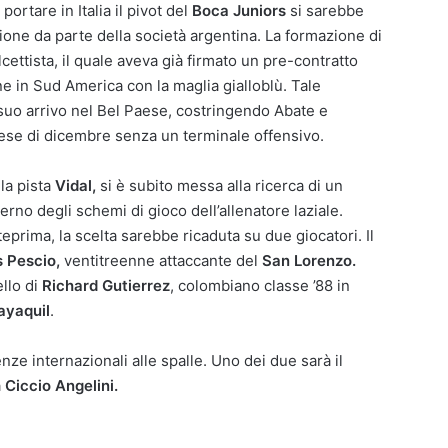
r portare in Italia il pivot del
Boca Juniors
si sarebbe
ione da parte della società argentina. La formazione di
cettista, il quale aveva già firmato un pre-contratto
one in Sud America con la maglia gialloblù. Tale
 suo arrivo nel Bel Paese, costringendo Abate e
ese di dicembre senza un terminale offensivo.
la pista
Vidal,
si è subito messa alla ricerca di un
terno degli schemi di gioco dell’allenatore laziale.
eprima, la scelta sarebbe ricaduta su due giocatori. Il
 Pescio,
ventitreenne attaccante del
San Lorenzo.
llo di
Richard Gutierrez
, colombiano classe ’88 in
ayaquil
.
nze internazionali alle spalle. Uno dei due sarà il
a
Ciccio Angelini.