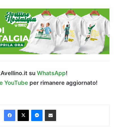
Avellino.it su
WhatsApp
!
le YouTube
per rimanere aggiornato!
Facebook
X
Messenger
Condividi via Email