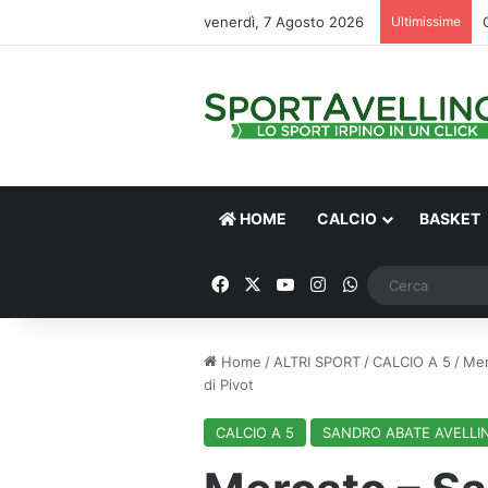
venerdì, 7 Agosto 2026
Ultimissime
HOME
CALCIO
BASKET
Facebook
X
You Tube
Instagram
WhatsApp
Home
/
ALTRI SPORT
/
CALCIO A 5
/
Mer
di Pivot
CALCIO A 5
SANDRO ABATE AVELLI