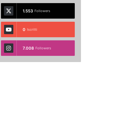
1.553
Followers
0
Iscritti
7.008
Followers