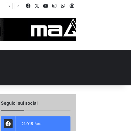
Facebook
X
You Tube
Instagram
WhatsApp
Accedi
 l’ex Avellino Le Borgne conteso da due club cadetti: la situazione
Seguici sui social
21.015
Fans