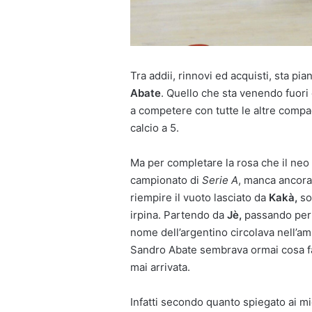
Tra addii, rinnovi ed acquisti, sta p
Abate
. Quello che sta venendo fuori
a competere con tutte le altre compa
calcio a 5.
Ma per completare la rosa che il neo
campionato di
Serie A
, manca ancora 
riempire il vuoto lasciato da
Kakà,
son
irpina. Partendo da
Jè,
passando pe
nome dell’argentino circolava nell’am
Sandro Abate sembrava ormai cosa fat
mai arrivata.
Infatti secondo quanto spiegato ai mic