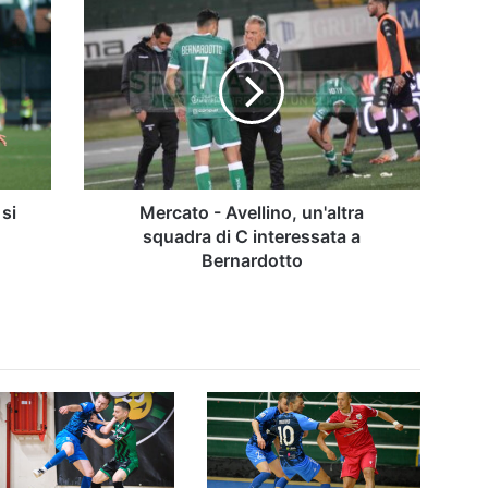
Mercato
-
Avellino,
un'altra
squadra
di
C
interessata
a
Bernardotto
si
Mercato - Avellino, un'altra
squadra di C interessata a
Bernardotto