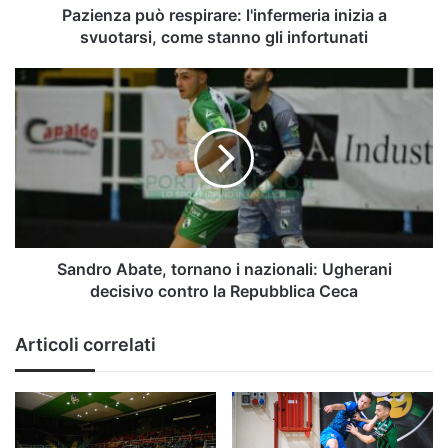
gli
Pazienza può respirare: l'infermeria inizia a
infortunati
svuotarsi, come stanno gli infortunati
Sandro
Abate,
tornano
i
nazionali:
Ugherani
decisivo
contro
la
Repubblica
Sandro Abate, tornano i nazionali: Ugherani
Ceca
decisivo contro la Repubblica Ceca
Articoli correlati