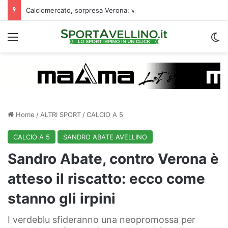
Calciomercato, sorpresa Verona: vicino un ex centrocampista dell’Avellino
Menu
C
Home
/
ALTRI SPORT
/
CALCIO A 5
CALCIO A 5
SANDRO ABATE AVELLINO
Sandro Abate, contro Verona è
atteso il riscatto: ecco come
stanno gli irpini
I verdeblu sfideranno una neopromossa per