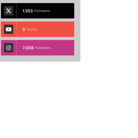
1.553
Followers
0
Iscritti
7.008
Followers