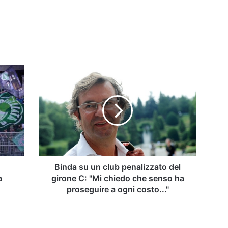
Binda
su
un
club
penalizzato
del
girone
C:
"Mi
chiedo
Binda su un club penalizzato del
che
a
girone C: "Mi chiedo che senso ha
senso
proseguire a ogni costo..."
ha
proseguire
a