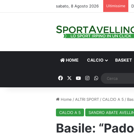
sabato, 8 Agosto 2026
Ultimissime
HOME
CALCIO
BASKET
Facebook
X
You Tube
Instagram
WhatsApp
Home
/
ALTRI SPORT
/
CALCIO A 5
/
Bas
CALCIO A 5
SANDRO ABATE AVELLI
Basile: “Pad