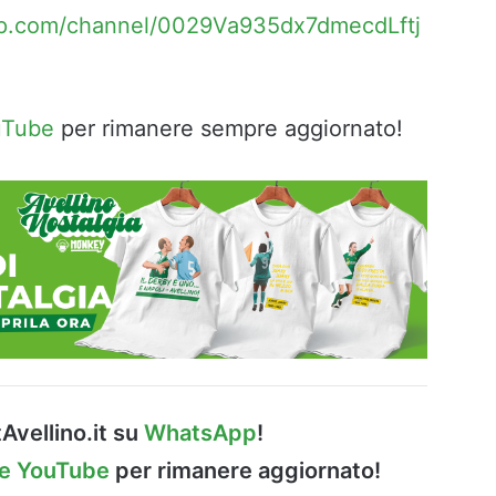
pp.com/channel/0029Va935dx7dmecdLftj
uTube
per rimanere sempre aggiornato!
Avellino.it su
WhatsApp
!
le YouTube
per rimanere aggiornato!