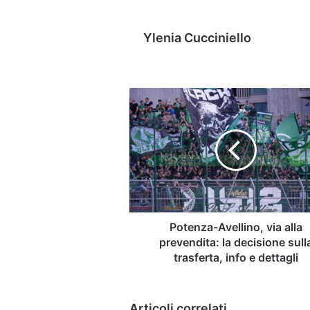
Ylenia Cucciniello
Potenza-
Avellino,
via
alla
prevendita:
la
decisione
sulla
trasferta,
info
Potenza-Avellino, via alla
e
prevendita: la decisione sull
dettagli
trasferta, info e dettagli
Articoli correlati