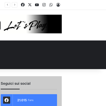
Facebook
X
You Tube
Instagram
WhatsApp
Accedi
no e Nesta: “Che questa passione ci accompagni durante la stagione”. Su mercato e stadio…
Seguici sui social
21.015
Fans