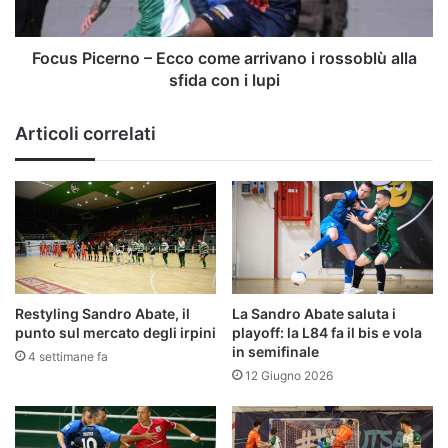
rossoblù
alla
sfida
Focus Picerno – Ecco come arrivano i rossoblù alla
con
sfida con i lupi
i
lupi
Articoli correlati
Restyling Sandro Abate, il
La Sandro Abate saluta i
punto sul mercato degli irpini
playoff: la L84 fa il bis e vola
in semifinale
4 settimane fa
12 Giugno 2026