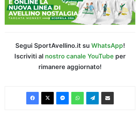
Segui SportAvellino.it su
WhatsApp
!
Iscriviti al
nostro canale YouTube
per
rimanere aggiornato!
Facebook
X
Messenger
WhatsApp
Telegram
Condividi via Email