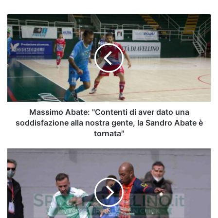
Massimo
Abate:
"Contenti
di
aver
dato
una
soddisfazione
alla
nostra
Massimo Abate: "Contenti di aver dato una
gente,
soddisfazione alla nostra gente, la Sandro Abate è
la
tornata"
Sandro
Abate
Focus
è
Picerno
tornata"
–
Ecco
come
arrivano
i