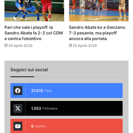
Pari che vale i playoff: la
Sandro Abate ko a Genzano:
Sandro Abate fa 2-2 col CDM
7-3 pesante, ma playoff
e centra l’obiettivo
ancora alla portata
28 Aprile 2026
25 Aprile 2026
Seguici sui social
21.015
Fans
1.553
Followers
0
Iscritti