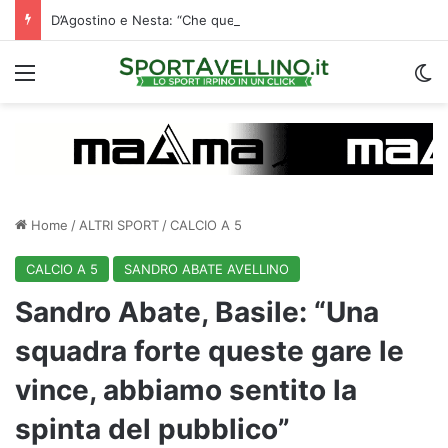
D’Agostino e Nesta: “Che questa passione ci accompagni durante la stagione”. Su mercato e stadio…
Menu
C
Home
/
ALTRI SPORT
/
CALCIO A 5
CALCIO A 5
SANDRO ABATE AVELLINO
Sandro Abate, Basile: “Una
squadra forte queste gare le
vince, abbiamo sentito la
spinta del pubblico”