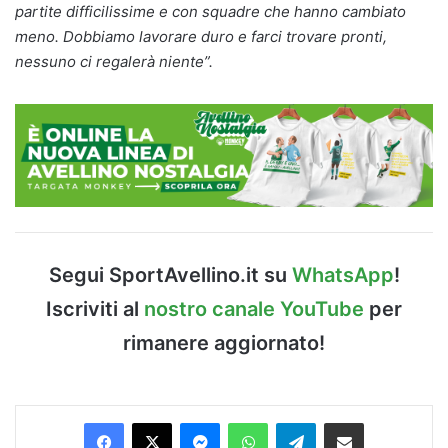
partite difficilissime e con squadre che hanno cambiato
meno. Dobbiamo lavorare duro e farci trovare pronti,
nessuno ci regalerà niente”.
Segui SportAvellino.it su
WhatsApp
!
Iscriviti al
nostro canale YouTube
per
rimanere aggiornato!
Facebook
X
Messenger
WhatsApp
Telegram
Condividi via Email