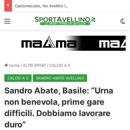
Calciomercato, l’ex Avellino Le Borgne conteso da due club cadetti: la situazione
Menu
C
Home
/
ALTRI SPORT
/
CALCIO A 5
CALCIO A 5
SANDRO ABATE AVELLINO
Sandro Abate, Basile: “Urna
non benevola, prime gare
difficili. Dobbiamo lavorare
duro”