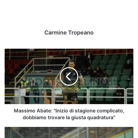
Carmine Tropeano
Massimo
Abate:
"Inizio
di
stagione
complicato,
dobbiamo
trovare
la
giusta
Massimo Abate: "Inizio di stagione complicato,
quadratura"
dobbiamo trovare la giusta quadratura"
Mercato
-