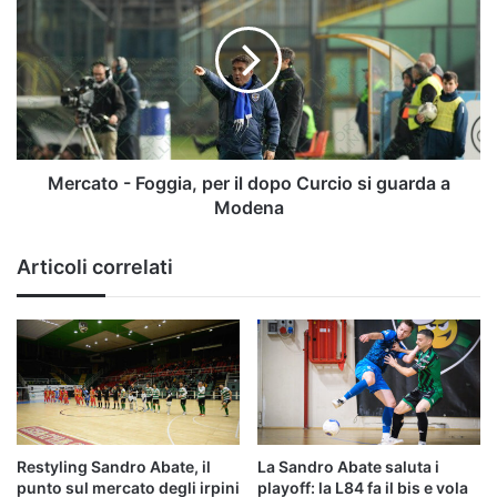
Foggia,
per
il
dopo
Curcio
si
guarda
a
Mercato - Foggia, per il dopo Curcio si guarda a
Modena
Modena
Articoli correlati
Restyling Sandro Abate, il
La Sandro Abate saluta i
punto sul mercato degli irpini
playoff: la L84 fa il bis e vola