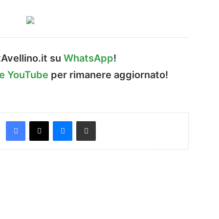
Avellino.it su
WhatsApp
!
le YouTube
per rimanere aggiornato!
Facebook
X
Messenger
Condividi via Email