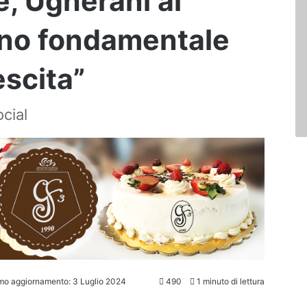
, Ugherani ai
lino fondamentale
escita”
ocial
imo aggiornamento: 3 Luglio 2024
490
1 minuto di lettura