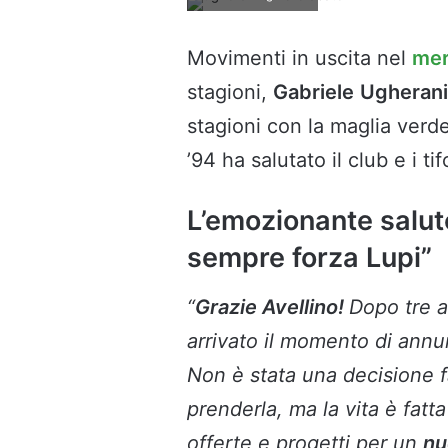
Movimenti in uscita nel
mer
stagioni,
Gabriele
Ugherani
stagioni con la maglia verdea
’94 ha salutato il club e i ti
L’emozionante salut
sempre forza Lupi”
“
Grazie Avellino!
Dopo tre a
arrivato il momento di annu
Non è stata una decisione fa
prenderla, ma la vita è fatt
offerte e progetti per un
nu