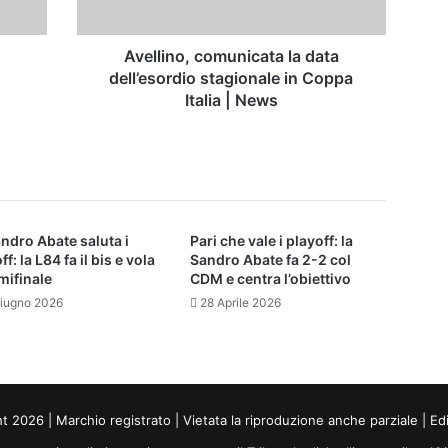
Coppa
Italia
|
Avellino, comunicata la data
News
dell’esordio stagionale in Coppa
Italia | News
ndro Abate saluta i
Pari che vale i playoff: la
ff: la L84 fa il bis e vola
Sandro Abate fa 2-2 col
mifinale
CDM e centra l’obiettivo
iugno 2026
28 Aprile 2026
ht 2026 | Marchio registrato | Vietata la riproduzione anche parziale | Ed