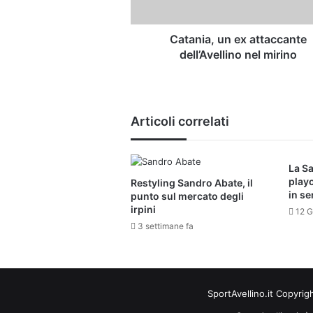
Catania, un ex attaccante
dell’Avellino nel mirino
Articoli correlati
La Sa
playo
Restyling Sandro Abate, il
in se
punto sul mercato degli
irpini
12 G
3 settimane fa
SportAvellino.it Copyrig