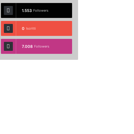
1.553
Followers
0
Iscritti
7.008
Followers