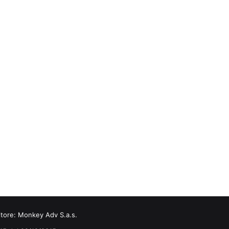
itore:
Monkey Adv S.a.s.