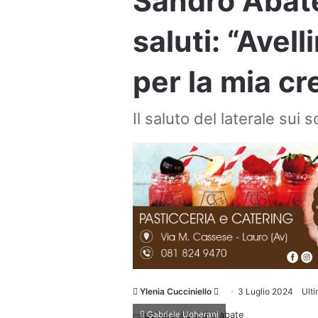
Sandro Abate
saluti: “Avel
per la mia cr
Il saluto del laterale sui s
Invia
Ylenia Cucciniello
3 Luglio 2024
Ult
un'email
Gabriele Ugherani