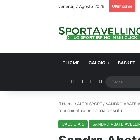
venerdì, 7 Agosto 2026
Ultimissime
HOME
CALCIO
BASKET
Facebook
X
You Tube
Instagram
WhatsApp
Home
/
ALTRI SPORT
/
SANDRO ABATE A
fondamentale per la mia crescita”
CALCIO A 5
SANDRO ABATE AVELLI