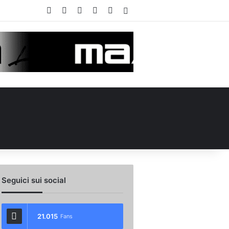
Facebook
X
You Tube
Instagram
WhatsApp
Accedi
Seguici sui social
21.015
Fans