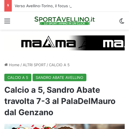
Verso Avellino-Torino, il focus sulla formazione granata
Menu
C
Home
/
ALTRI SPORT
/
CALCIO A 5
CALCIO A 5
SANDRO ABATE AVELLINO
Calcio a 5, Sandro Abate
travolta 7-3 al PalaDelMauro
dal Genzano