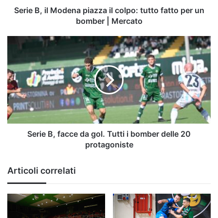
per
Serie B, il Modena piazza il colpo: tutto fatto per un
un
bomber | Mercato
bomber
|
Serie
Mercato
B,
facce
da
gol.
Tutti
i
bomber
delle
20
Serie B, facce da gol. Tutti i bomber delle 20
protagoniste
protagoniste
Articoli correlati