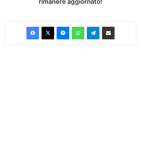
rimanere aggiornato!
Facebook
X
Messenger
WhatsApp
Telegram
Condividi via Email