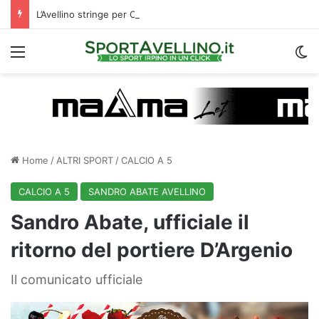
L’Avellino stringe per Cinquegrano: c’è un X factor che avvalora il suo arrivo
Menu
C
Home
/
ALTRI SPORT
/
CALCIO A 5
CALCIO A 5
SANDRO ABATE AVELLINO
Sandro Abate, ufficiale il
ritorno del portiere D’Argenio
Il comunicato ufficiale