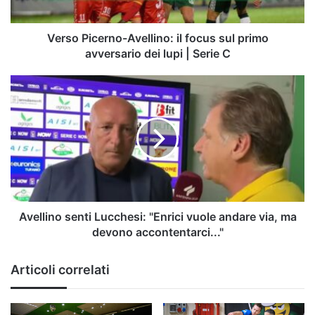
avversario
dei
lupi
Verso Picerno-Avellino: il focus sul primo
|
avversario dei lupi | Serie C
Serie
C
Avellino
senti
Lucchesi:
"Enrici
vuole
andare
via,
ma
devono
accontentarci..."
Avellino senti Lucchesi: "Enrici vuole andare via, ma
devono accontentarci..."
Articoli correlati