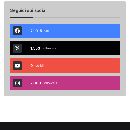
Seguici sui social
21.015
Fans
1.553
Followers
0
Iscritti
7.008
Followers