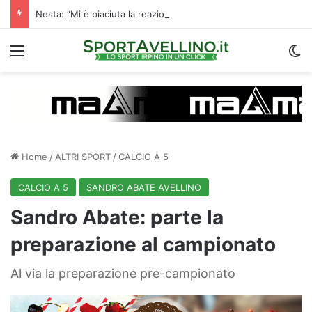
Nesta: “Mi è piaciuta la reazione nella ripresa. Sono contento di essere qua”
Menu
C
Home
/
ALTRI SPORT
/
CALCIO A 5
CALCIO A 5
SANDRO ABATE AVELLINO
Sandro Abate: parte la
preparazione al campionato
Al via la preparazione pre-campionato