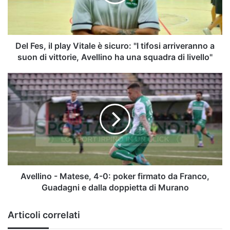
è
sicuro:
"I
tifosi
arriveranno
Del Fes, il play Vitale è sicuro: "I tifosi arriveranno a
a
suon di vittorie, Avellino ha una squadra di livello"
suon
di
Avellino
vittorie,
-
Avellino
Matese,
ha
4-
una
0:
squadra
poker
di
firmato
livello"
da
Franco,
Guadagni
Avellino - Matese, 4-0: poker firmato da Franco,
e
Guadagni e dalla doppietta di Murano
dalla
doppietta
Articoli correlati
di
Murano