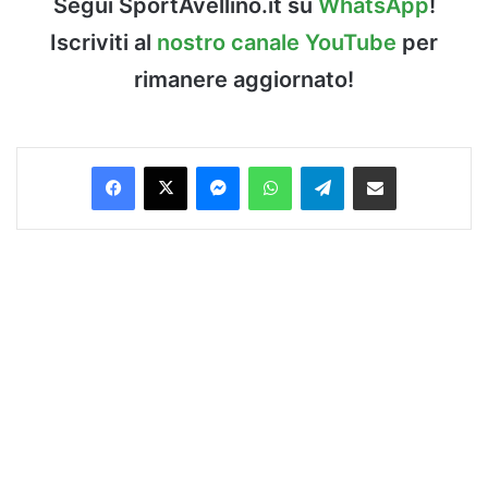
Segui SportAvellino.it su
WhatsApp
!
Iscriviti al
nostro canale YouTube
per
rimanere aggiornato!
Facebook
X
Messenger
WhatsApp
Telegram
Condividi via Email