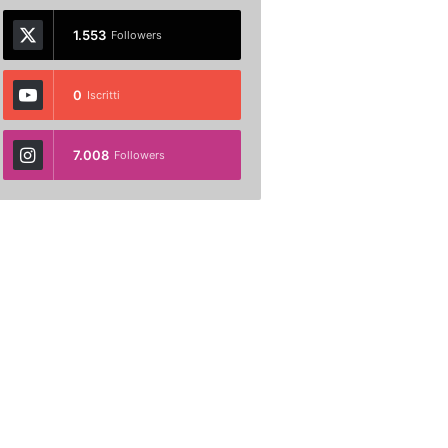
1.553
Followers
0
Iscritti
7.008
Followers