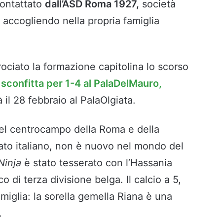
contattato
dall’ASD Roma 1927,
società
 accogliendo nella propria famiglia
rociato la formazione capitolina lo scorso
a
sconfitta per 1-4 al PalaDelMauro,
à il 28 febbraio al PalaOlgiata.
del centrocampo della Roma e della
to italiano, non è nuovo nel mondo del
Ninja
è stato tesserato con l’Hassania
o di terza divisione belga. Il calcio a 5,
amiglia: la sorella gemella Riana è una
.