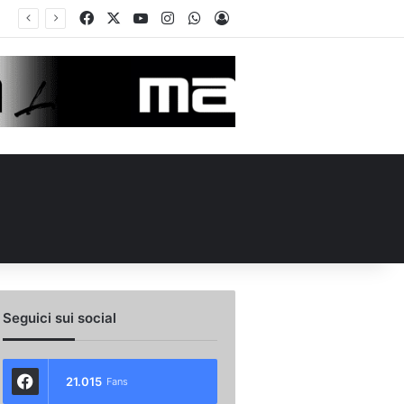
Facebook
X
You Tube
Instagram
WhatsApp
Accedi
in Conference League per Chipperfield: indizio di mercato per l’Avellino?
Seguici sui social
21.015
Fans