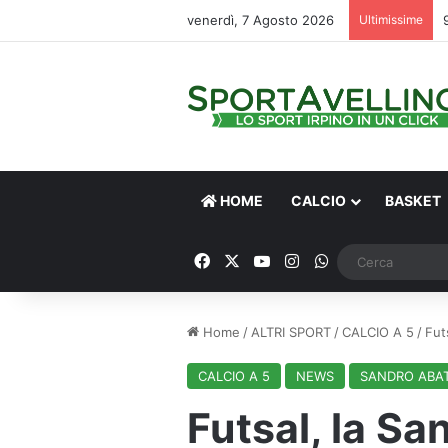
venerdì, 7 Agosto 2026
Ultimissime
HOME
CALCIO
BASKET
Facebook
X
You Tube
Instagram
WhatsApp
Home
/
ALTRI SPORT
/
CALCIO A 5
/
Fut
CALCIO A 5
NEWS
SANDRO ABAT
Futsal, la Sa