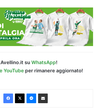
Avellino.it su
WhatsApp
!
le YouTube
per rimanere aggiornato!
Facebook
X
Messenger
Condividi via Email