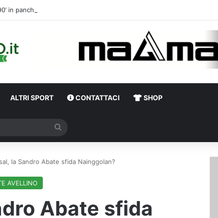
90’ in panchina 
ALTRI SPORT
CONTATTACI
SHOP
Cerca
sal, la Sandro Abate sfida Nainggolan?
E AVELLINO
ndro Abate sfida