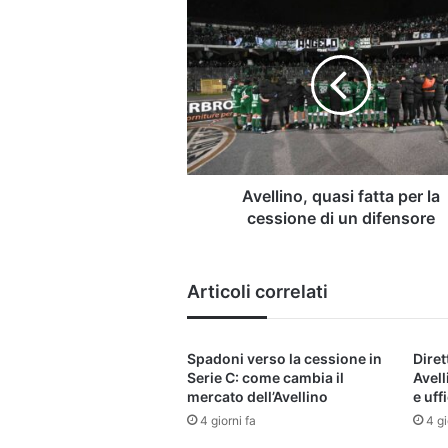
Avellino,
quasi
fatta
per
la
cessione
di
un
difensore
Avellino, quasi fatta per la
cessione di un difensore
Articoli correlati
Spadoni verso la cessione in
Dire
Serie C: come cambia il
Avell
mercato dell’Avellino
e uffi
4 giorni fa
4 gi