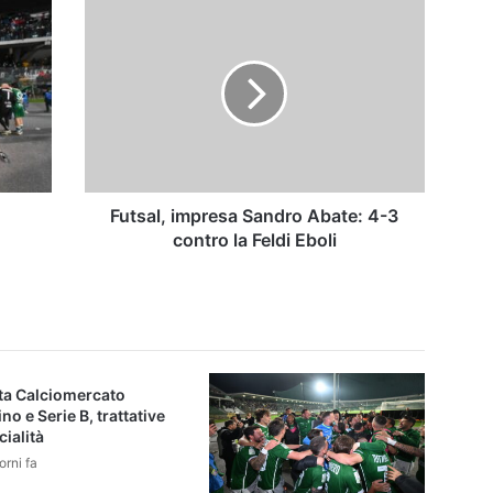
Futsal,
impresa
Sandro
Abate:
4-
3
contro
la
Feldi
Eboli
Futsal, impresa Sandro Abate: 4-3
contro la Feldi Eboli
tta Calciomercato
ino e Serie B, trattative
cialità
orni fa