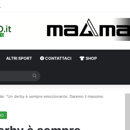
erso Avellino-Torino, il focus sulla formazione granata
ALTRI SPORT
CONTATTACI
SHOP
Cerca
ile: “Un derby è sempre emozionante. Daremo il massimo
NO