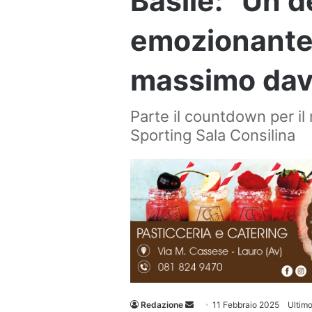
Basile: “Un 
emozionante.
massimo davan
Parte il countdown per il
Sporting Sala Consilina
Invia
Redazione
11 Febbraio 2025
Ultim