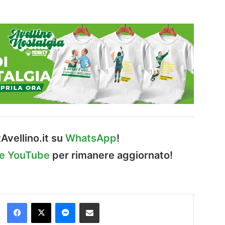
Avellino.it su
WhatsApp
!
le YouTube
per rimanere aggiornato!
Facebook
X
Messenger
Condividi via Email