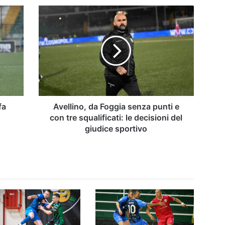
Avellino,
da
Foggia
senza
punti
e
con
tre
squalificati:
le
fa
Avellino, da Foggia senza punti e
decisioni
con tre squalificati: le decisioni del
del
giudice sportivo
giudice
sportivo