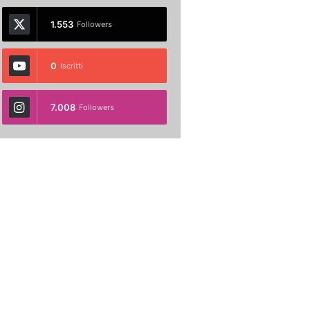
1.553
Followers
0
Iscritti
7.008
Followers