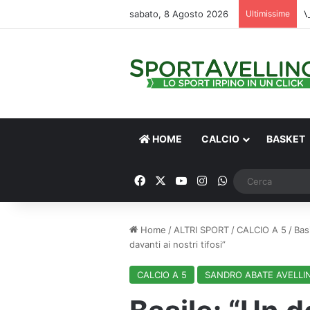
sabato, 8 Agosto 2026
Ultimissime
V
HOME
CALCIO
BASKET
Facebook
X
You Tube
Instagram
WhatsApp
Home
/
ALTRI SPORT
/
CALCIO A 5
/
Bas
davanti ai nostri tifosi”
CALCIO A 5
SANDRO ABATE AVELLI