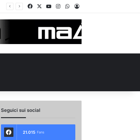
Facebook
X
You Tube
Instagram
WhatsApp
Accedi
Seguici sui social
21.015
Fans