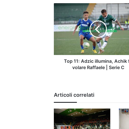
Top
11:
Adzic
illumina,
Achik
fa
volare
Raffaele
|
Serie
Top 11: Adzic illumina, Achik 
C
volare Raffaele | Serie C
Articoli correlati