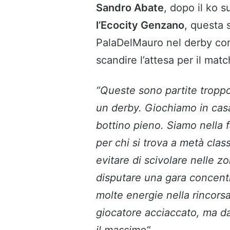
Sandro Abate
, dopo il ko s
l’Ecocity Genzano
, questa 
PalaDelMauro nel derby co
scandire l’attesa per il match
“Queste sono partite troppo
un derby. Giochiamo in casa
bottino pieno. Siamo nella 
per chi si trova a metà clas
evitare di scivolare nelle 
disputare una gara concent
molte energie nella rincors
giocatore acciaccato, ma d
il massimo”.