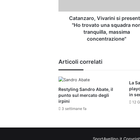
squadra
non
tranquilla,
Catanzaro, Vivarini si present
massima
"Ho trovato una squadra no
concentrazione"
tranquilla, massima
concentrazione"
Articoli correlati
La Sa
playo
Restyling Sandro Abate, il
in se
punto sul mercato degli
irpini
12 G
3 settimane fa
SportAvellino.it Copyrig