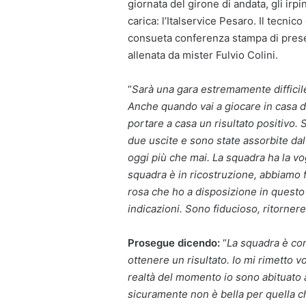
giornata del girone di andata, gli irp
carica: l’Italservice Pesaro. Il tecni
consueta conferenza stampa di presen
allenata da mister Fulvio Colini.
“
Sarà una gara estremamente difficile
Anche quando vai a giocare in casa de
portare a casa un risultato positivo.
due uscite e sono state assorbite da
oggi più che mai. La squadra ha la vo
squadra è in ricostruzione, abbiamo fa
rosa che ho a disposizione in quest
indicazioni. Sono fiducioso, ritornere
Prosegue dicendo:
“
La squadra è con
ottenere un risultato. Io mi rimetto vol
realtà del momento io sono abituato 
sicuramente non è bella per quella c