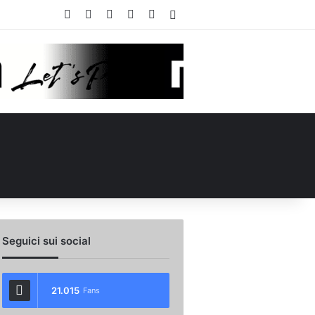
Facebook
X
You Tube
Instagram
WhatsApp
Accedi
Seguici sui social
21.015
Fans