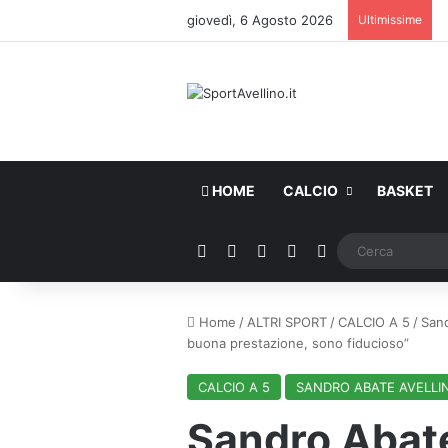
giovedì, 6 Agosto 2026
Ultimissime
HOME
CALCIO
BASKET
Facebook
X
You Tube
Instagram
WhatsApp
Home
/
ALTRI SPORT
/
CALCIO A 5
/
Sand
buona prestazione, sono fiducioso”
CALCIO A 5
SANDRO ABATE AVELLI
Sandro Abate,