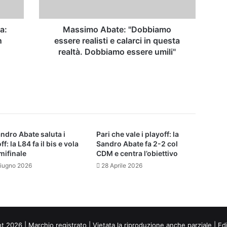
in
questa
realtà.
a:
Massimo Abate: "Dobbiamo
Dobbiamo
n
essere realisti e calarci in questa
essere
realtà. Dobbiamo essere umili"
umili"
ndro Abate saluta i
Pari che vale i playoff: la
ff: la L84 fa il bis e vola
Sandro Abate fa 2-2 col
mifinale
CDM e centra l’obiettivo
iugno 2026
28 Aprile 2026
ht 2026 | Marchio registrato | Vietata la riproduzione anche parziale | Ed