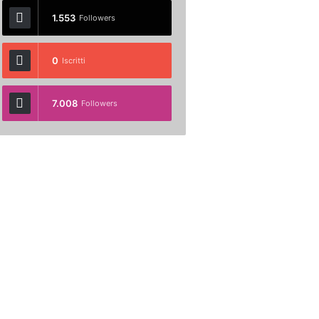
1.553
Followers
0
Iscritti
7.008
Followers