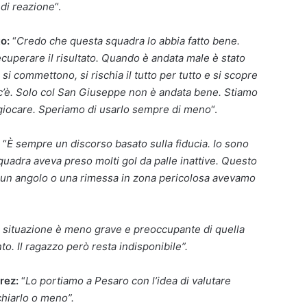
 di reazione
“.
to:
“
Credo che questa squadra lo abbia fatto bene.
cuperare il risultato. Quando è andata male è stato
 si commettono, si rischia il tutto per tutto e si scopre
l c’è. Solo col San Giuseppe non è andata bene. Stiamo
giocare. Speriamo di usarlo sempre di meno
“.
“
È sempre un discorso basato sulla fiducia. Io sono
quadra aveva preso molti gol da palle inattive. Questo
a un angolo o una rimessa in zona pericolosa avevamo
 situazione è meno grave e preoccupante di quella
. Il ragazzo però resta indisponibile”.
rez:
“
Lo portiamo a Pesaro con l’idea di valutare
chiarlo o meno”.