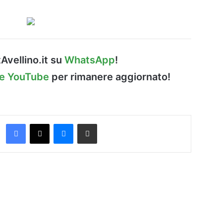
Avellino.it su
WhatsApp
!
le YouTube
per rimanere aggiornato!
Facebook
X
Messenger
Condividi via Email