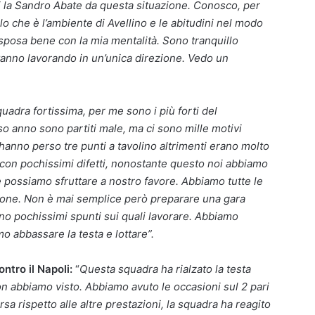
ri la Sandro Abate da questa situazione. Conosco, per
o che è l’ambiente di Avellino e le abitudini nel modo
i sposa bene con la mia mentalità. Sono tranquillo
tanno lavorando in un’unica direzione. Vedo un
adra fortissima, per me sono i più forti del
o anno sono partiti male, ma ci sono mille motivi
 hanno perso tre punti a tavolino altrimenti erano molto
a con pochissimi difetti, nonostante questo noi abbiamo
he possiamo sfruttare a nostro favore. Abbiamo tutte le
zione. Non è mai semplice però preparare una gara
no pochissimi spunti sui quali lavorare. Abbiamo
o abbassare la testa e lottare”.
ntro il Napoli:
“
Questa squadra ha rialzato la testa
non abbiamo visto. Abbiamo avuto le occasioni sul 2 pari
rsa rispetto alle altre prestazioni, la squadra ha reagito