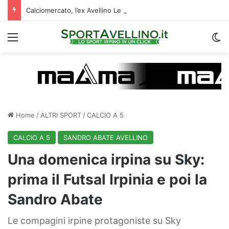
Calciomercato, l’ex Avellino Le Borgne conteso da due club cadetti: la situazione
Menu
C
Home
/
ALTRI SPORT
/
CALCIO A 5
CALCIO A 5
SANDRO ABATE AVELLINO
Una domenica irpina su Sky:
prima il Futsal Irpinia e poi la
Sandro Abate
Le compagini irpine protagoniste su Sky