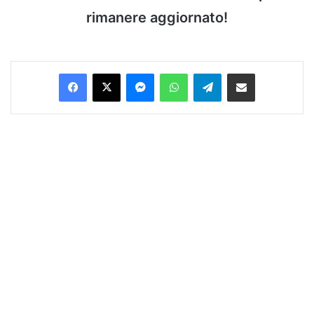
rimanere aggiornato!
Facebook
X
Messenger
WhatsApp
Telegram
Condividi via Email