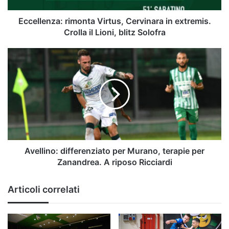
Lioni,
blitz
Eccellenza: rimonta Virtus, Cervinara in extremis.
Solofra
Crolla il Lioni, blitz Solofra
Avellino:
differenziato
per
Murano,
terapie
per
Zanandrea.
A
riposo
Ricciardi
Avellino: differenziato per Murano, terapie per
Zanandrea. A riposo Ricciardi
Articoli correlati