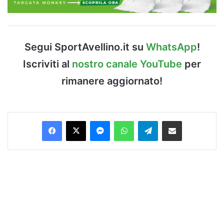
Segui SportAvellino.it su
WhatsApp
!
Iscriviti al
nostro canale YouTube
per
rimanere aggiornato!
Facebook
X
Messenger
WhatsApp
Telegram
Condividi via Email