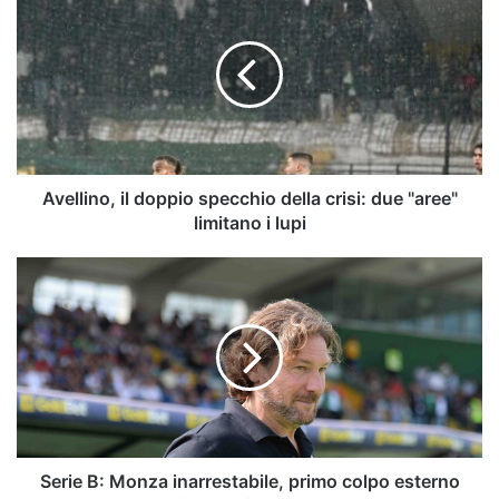
il
doppio
specchio
della
crisi:
due
"aree"
limitano
i
Avellino, il doppio specchio della crisi: due "aree"
lupi
limitano i lupi
Serie
B:
Monza
inarrestabile,
primo
colpo
esterno
per
il
Venezia
Serie B: Monza inarrestabile, primo colpo esterno