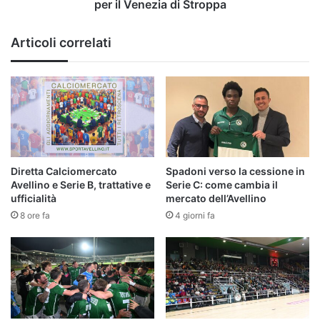
di
per il Venezia di Stroppa
Stroppa
Articoli correlati
Diretta Calciomercato
Spadoni verso la cessione in
Avellino e Serie B, trattative e
Serie C: come cambia il
ufficialità
mercato dell’Avellino
8 ore fa
4 giorni fa