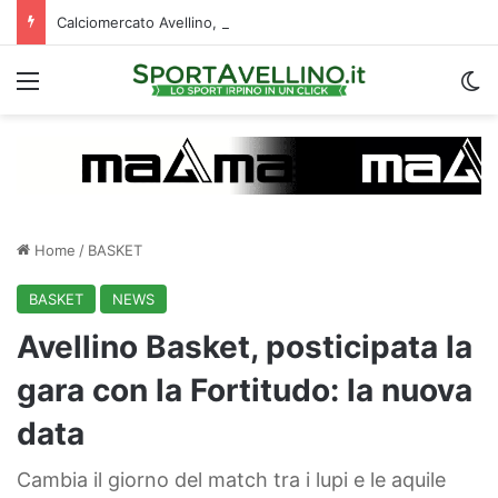
Calciomercato Avellino, definita una doppia cessione. E sullo sfondo…
Menu
C
Home
/
BASKET
BASKET
NEWS
Avellino Basket, posticipata la
gara con la Fortitudo: la nuova
data
Cambia il giorno del match tra i lupi e le aquile