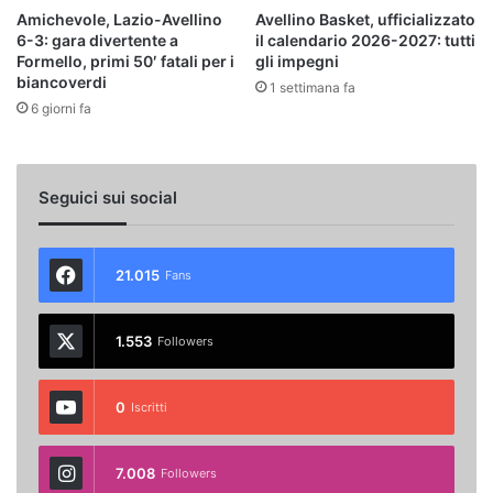
Amichevole, Lazio-Avellino
Avellino Basket, ufficializzato
6-3: gara divertente a
il calendario 2026-2027: tutti
Formello, primi 50′ fatali per i
gli impegni
biancoverdi
1 settimana fa
6 giorni fa
Seguici sui social
21.015
Fans
1.553
Followers
0
Iscritti
7.008
Followers