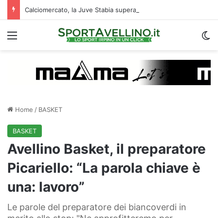
Calciomercato, la Juve Stabia supera il Vicenza per un ex Avellino: le ultime
Menu
C
Home
/
BASKET
BASKET
Avellino Basket, il preparatore
Picariello: “La parola chiave è
una: lavoro”
Le parole del preparatore dei biancoverdi in