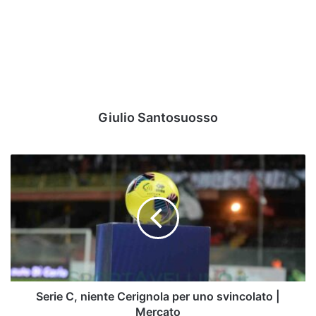
Giulio Santosuosso
Serie
C,
niente
Cerignola
per
uno
svincolato
|
Mercato
Serie C, niente Cerignola per uno svincolato |
Mercato