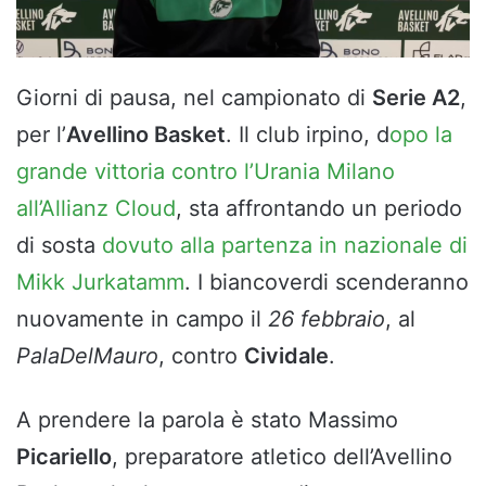
Giorni di pausa, nel campionato di
Serie A2
,
per l’
Avellino Basket
. Il club irpino, d
opo la
grande vittoria contro l’Urania Milano
all’Allianz Cloud
, sta affrontando un periodo
di sosta
dovuto alla partenza in nazionale di
Mikk Jurkatamm
. I biancoverdi scenderanno
nuovamente in campo il
26 febbraio
, al
PalaDelMauro
, contro
Cividale
.
A prendere la parola è stato Massimo
Picariello
, preparatore atletico dell’Avellino