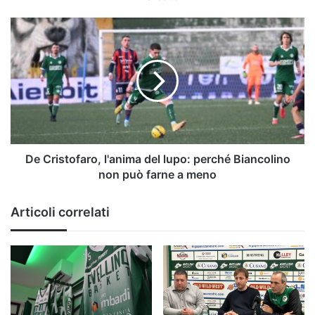
De
Cristofaro,
l'anima
del
lupo:
perché
Biancolino
non
può
farne
De Cristofaro, l'anima del lupo: perché Biancolino
a
non può farne a meno
meno
Articoli correlati