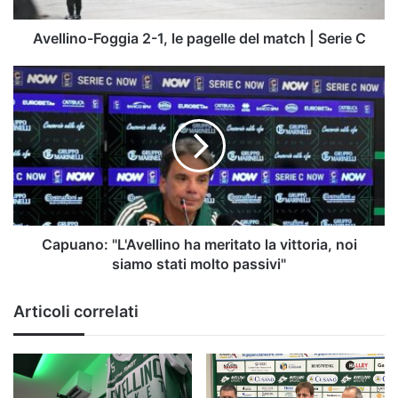
|
Serie
Avellino-Foggia 2-1, le pagelle del match | Serie C
C
Capuano:
"L'Avellino
ha
meritato
la
vittoria,
noi
siamo
stati
molto
Capuano: "L'Avellino ha meritato la vittoria, noi
passivi"
siamo stati molto passivi"
Articoli correlati