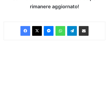
rimanere aggiornato!
Facebook
X
Messenger
WhatsApp
Telegram
Condividi via Email