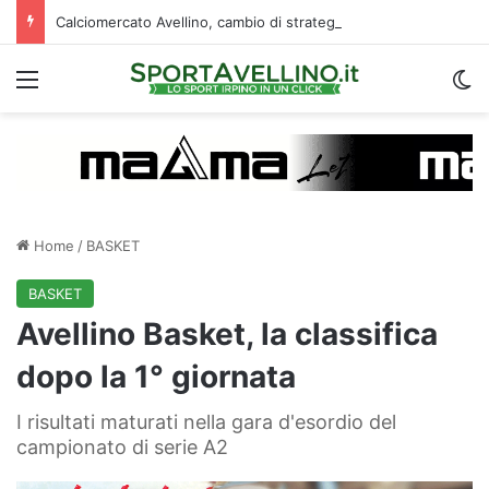
Calciomercato Avellino, cambio di strategia in difesa: lupi fortissimi su Venturi
Menu
C
Home
/
BASKET
BASKET
Avellino Basket, la classifica
dopo la 1° giornata
I risultati maturati nella gara d'esordio del
campionato di serie A2