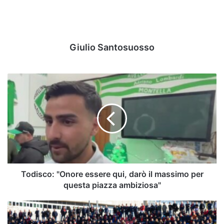
Giulio Santosuosso
Todisco:
"Onore
essere
qui,
darò
il
massimo
per
questa
piazza
Todisco: "Onore essere qui, darò il massimo per
ambiziosa"
questa piazza ambiziosa"
Serie
C,