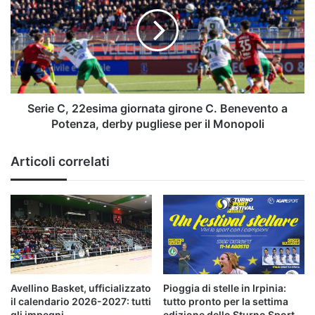
22esima
giornata
girone
C.
Benevento
a
Potenza,
derby
Serie C, 22esima giornata girone C. Benevento a
pugliese
Potenza, derby pugliese per il Monopoli
per
il
Articoli correlati
Monopoli
Avellino Basket, ufficializzato
Pioggia di stelle in Irpinia:
il calendario 2026-2027: tutti
tutto pronto per la settima
gli impegni
edizione dello Sturno Sport