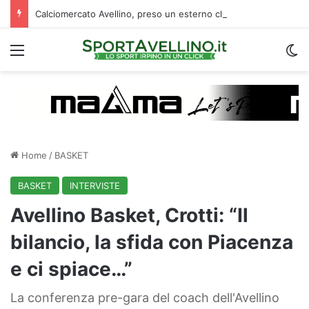
Calciomercato Avellino, preso un esterno classe 2008 dalla Roma: i dettagli
Menu
C
Home
/
BASKET
BASKET
INTERVISTE
Avellino Basket, Crotti: “Il
bilancio, la sfida con Piacenza
e ci spiace…”
La conferenza pre-gara del coach dell'Avellino