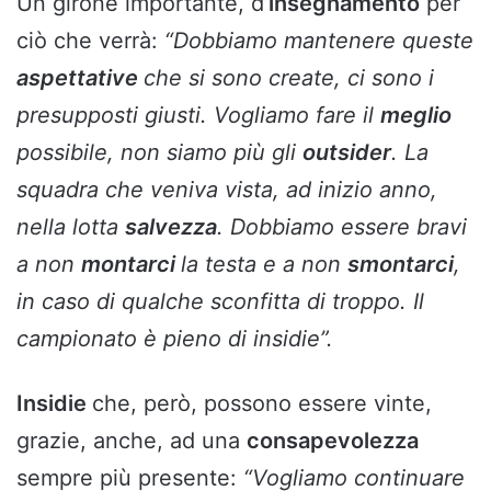
Un girone importante, d’
insegnamento
per
ciò che verrà:
“Dobbiamo mantenere queste
aspettative
che si sono create, ci sono i
presupposti giusti. Vogliamo fare il
meglio
possibile, non siamo più gli
outsider
. La
squadra che veniva vista, ad inizio anno,
nella lotta
salvezza
. Dobbiamo essere bravi
a non
montarci
la testa e a non
smontarci
,
in caso di qualche sconfitta di troppo. Il
campionato è pieno di insidie”.
Insidie
che, però, possono essere vinte,
grazie, anche, ad una
consapevolezza
sempre più presente:
“Vogliamo continuare