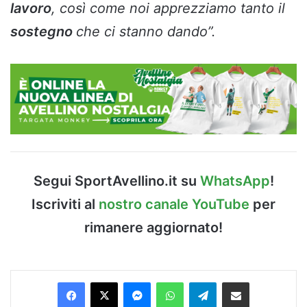
lavoro
, così come noi apprezziamo tanto il
sostegno
che ci stanno dando”.
Segui SportAvellino.it su
WhatsApp
!
Iscriviti al
nostro canale YouTube
per
rimanere aggiornato!
Facebook
X
Messenger
WhatsApp
Telegram
Condividi via Email