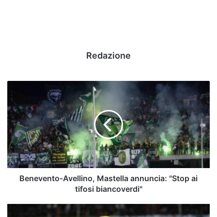
Redazione
Benevento-
Avellino,
Mastella
annuncia:
"Stop
ai
tifosi
biancoverdi"
Benevento-Avellino, Mastella annuncia: "Stop ai
tifosi biancoverdi"
Serie