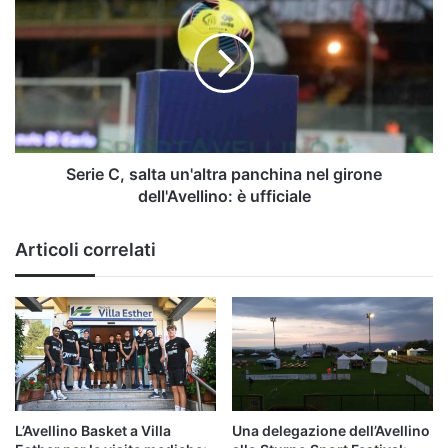
C,
salta
un'altra
panchina
nel
girone
dell'Avellino: è ufficiale
Serie C, salta un'altra panchina nel girone
dell'Avellino: è ufficiale
Articoli correlati
L’Avellino Basket a Villa
Una delegazione dell’Avellino