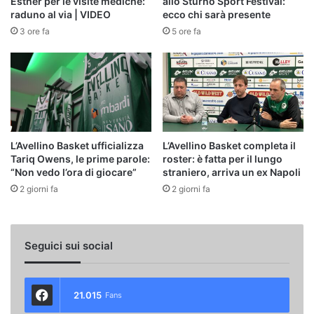
Esther per le visite mediche:
allo Sturno Sport Festival:
raduno al via | VIDEO
ecco chi sarà presente
3 ore fa
5 ore fa
L’Avellino Basket ufficializza
L’Avellino Basket completa il
Tariq Owens, le prime parole:
roster: è fatta per il lungo
“Non vedo l’ora di giocare”
straniero, arriva un ex Napoli
2 giorni fa
2 giorni fa
Seguici sui social
21.015
Fans