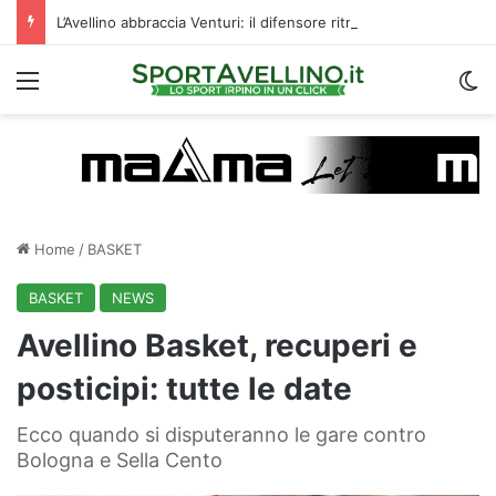
L’Avellino abbraccia Venturi: il difensore ritroverà cinque ex compagni di squadra
Menu
C
Home
/
BASKET
BASKET
NEWS
Avellino Basket, recuperi e
posticipi: tutte le date
Ecco quando si disputeranno le gare contro
Bologna e Sella Cento