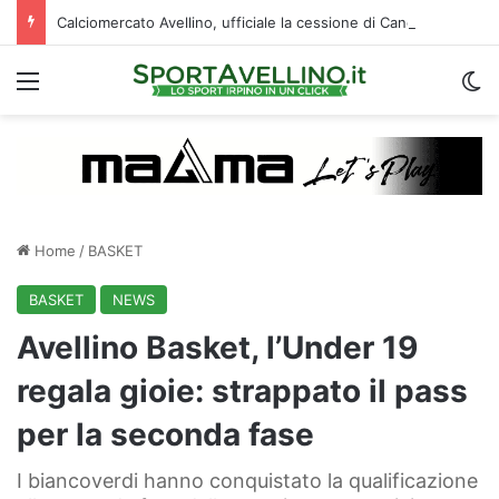
Calciomercato Avellino, ufficiale la cessione di Cancellieri allo Spezia: i dettagli
Menu
C
Home
/
BASKET
BASKET
NEWS
Avellino Basket, l’Under 19
regala gioie: strappato il pass
per la seconda fase
I biancoverdi hanno conquistato la qualificazione