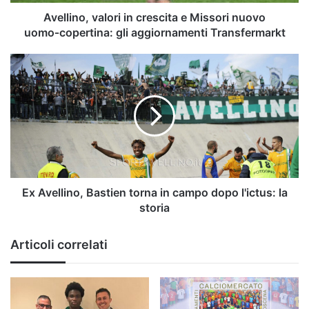
gli
aggiornamenti
Avellino, valori in crescita e Missori nuovo
Transfermarkt
uomo‑copertina: gli aggiornamenti Transfermarkt
Ex
Avellino,
Bastien
torna
in
campo
dopo
l'ictus:
la
storia
Ex Avellino, Bastien torna in campo dopo l'ictus: la
storia
Articoli correlati