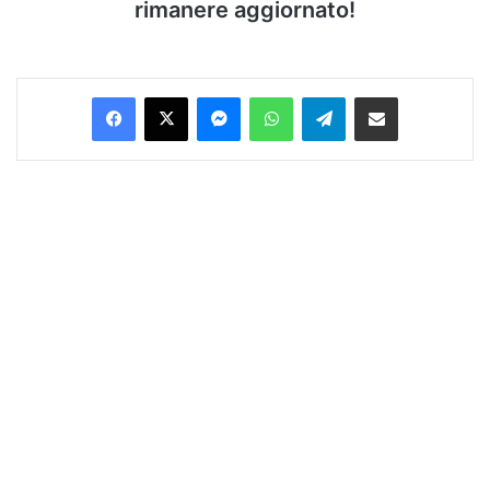
rimanere aggiornato!
Facebook
X
Messenger
WhatsApp
Telegram
Condividi via Email