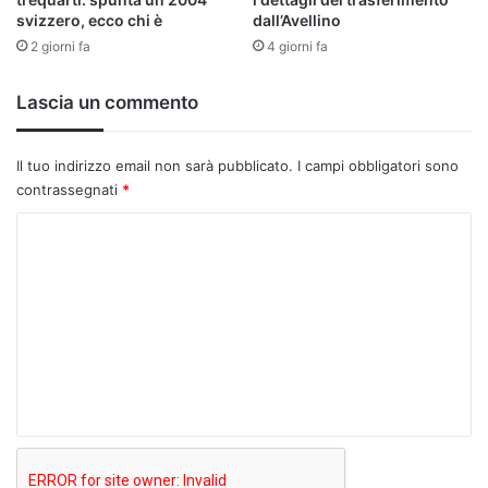
svizzero, ecco chi è
dall’Avellino
2 giorni fa
4 giorni fa
Lascia un commento
Il tuo indirizzo email non sarà pubblicato.
I campi obbligatori sono
contrassegnati
*
C
o
m
m
e
n
t
o