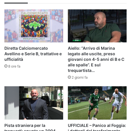
Diretta Calciomercato
Aiello: “Arrivo di Marina
Avellino e Serie B, trattative e
legato alle uscite, preso
ufficialità
giovani con 4-5 anni di B e C
alle spalle”. E sul
8 ore fa
trequartista…
2 giorni fa
Pista straniera per la
UFFICIALE – Panico al Foggia:
trequarti: spunta un 2004
i dettagli del trasferimento