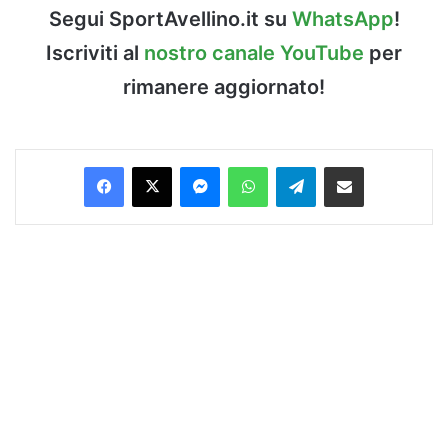
Segui SportAvellino.it su
WhatsApp
!
Iscriviti al
nostro canale YouTube
per
rimanere aggiornato!
Facebook
X
Messenger
WhatsApp
Telegram
Condividi via Email