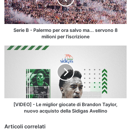
ora
salvo
ma...
servono
8
Serie B - Palermo per ora salvo ma... servono 8
milioni
milioni per l'iscrizione
per
l'iscrizione
[VIDEO]
-
Le
miglior
giocate
di
Brandon
Taylor,
nuovo
acquisto
[VIDEO] - Le miglior giocate di Brandon Taylor,
della
nuovo acquisto della Sidigas Avellino
Sidigas
Avellino
Articoli correlati