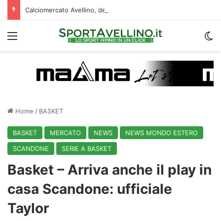
Calciomercato Avellino, definita una doppia cessione. E sullo sfondo…
Menu
C
Home
/
BASKET
BASKET
MERCATO
NEWS
NEWS MONDO ESTERO
SCANDONE
SERIE A BASKET
Basket – Arriva anche il play in
casa Scandone: ufficiale
Taylor