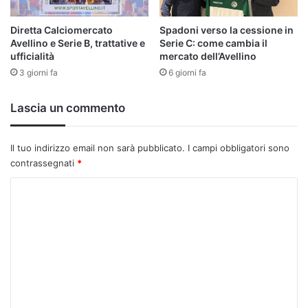
Diretta Calciomercato
Spadoni verso la cessione in
Avellino e Serie B, trattative e
Serie C: come cambia il
ufficialità
mercato dell’Avellino
3 giorni fa
6 giorni fa
Lascia un commento
Il tuo indirizzo email non sarà pubblicato.
I campi obbligatori sono
contrassegnati
*
C
o
m
m
e
n