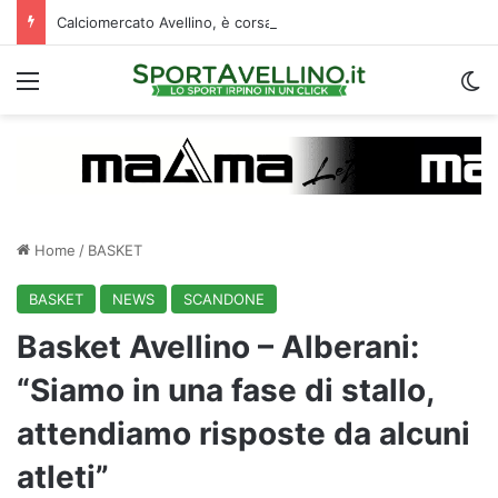
Calciomercato Avellino, è corsa a quattro per il prestito di Della Rocca: la situazione
Menu
C
Home
/
BASKET
BASKET
NEWS
SCANDONE
Basket Avellino – Alberani:
“Siamo in una fase di stallo,
attendiamo risposte da alcuni
atleti”