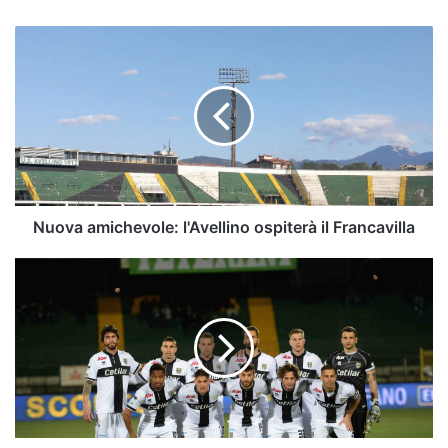
Nuova
amichevole:
l'Avellino
ospiterà
il
Francavilla
Nuova amichevole: l'Avellino ospiterà il Francavilla
Parma
-
La
procura
federale
chiede
2
punti
di