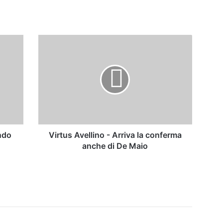
Virtus
Avellino
-
Arriva
la
conferma
anche
di
De
Maio
ndo
Virtus Avellino - Arriva la conferma
anche di De Maio