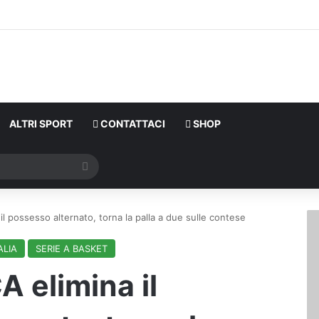
ALTRI SPORT
CONTATTACI
SHOP
Cerca
il possesso alternato, torna la palla a due sulle contese
ALIA
SERIE A BASKET
A elimina il