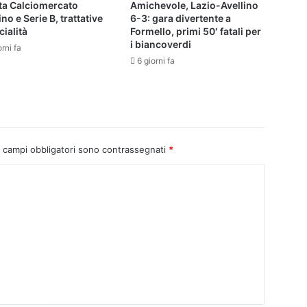
tta Calciomercato
Amichevole, Lazio-Avellino
ino e Serie B, trattative
6-3: gara divertente a
cialità
Formello, primi 50′ fatali per
i biancoverdi
orni fa
6 giorni fa
I campi obbligatori sono contrassegnati
*