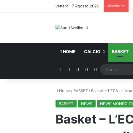
venerdì, 7 Agosto 2026
Ultimissime
HOME
CALCIO
BASKET
Facebook
X
You Tube
Instagram
WhatsApp
Home
/
BASKET
/
Basket – L’ECA elimina 
BASKET
NEWS
NEWS MONDO IT
Basket – L’EC