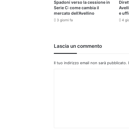
Spadoni verso la cessione in
Dire
Serie C: come cambia il
Avell
mercato dell’Avellino
e uffi
3 giorni fa
4 gi
Lascia un commento
Il tuo indirizzo email non sarà pubblicato.
C
o
m
m
e
n
t