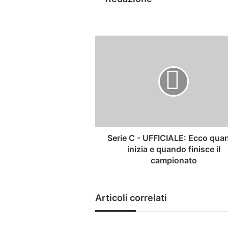
Serie
C
-
UFFICIALE:
Ecco
quando
inizia
e
quando
finisce
Serie C - UFFICIALE: Ecco qua
il
inizia e quando finisce il
campionato
campionato
Articoli correlati