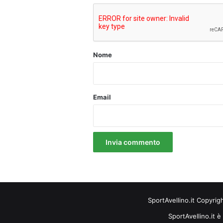
o
*
Nome
Email
SportAvellino.it Copyrig
SportAvellino.it è