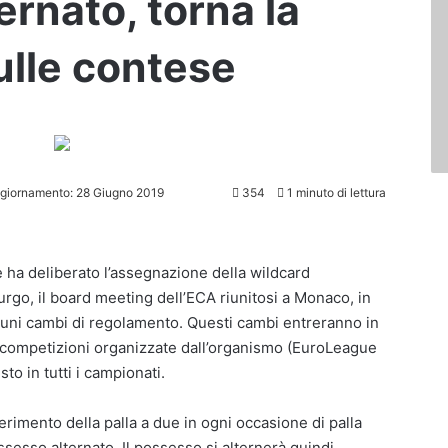
rnato, torna la
ulle contese
ggiornamento: 28 Giugno 2019
354
1 minuto di lettura
 ha deliberato l’assegnazione della wildcard
rgo, il board meeting dell’ECA riunitosi a Monaco, in
cuni cambi di regolamento. Questi cambi entreranno in
 competizioni organizzate dall’organismo (EuroLeague
o in tutti i campionati.
nserimento della palla a due in ogni occasione di palla
ssesso alternato. Il possesso si alternerà quindi