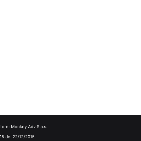
itore:
Monkey Adv S.a.s.
0/15 del 22/12/2015