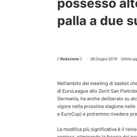
possesso alte
palla a due s
Invia
Redazione
28 Giugno 2019
Ultimo a
un'email
Nell’ambito del meeting di basket che
di EuroLeague allo Zenit San Pietrobu
Germania, ha anche deliberato su al
vigore nella prossima stagione nelle
e EuroCup) e potremmo rivedere prest
La modifica più significativa è il rei
contesa, eliminando la freccia del po