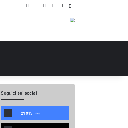
Facebook
X
You Tube
Instagram
WhatsApp
Accedi
Seguici sui social
21.015
Fans