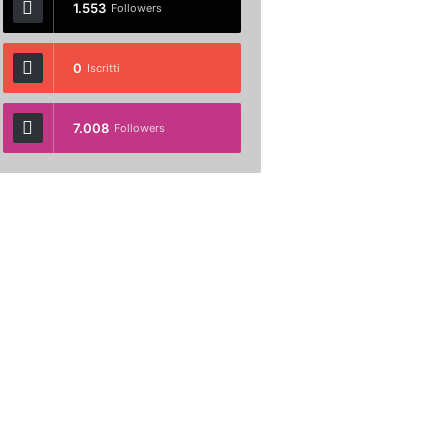
1.553
Followers
0
Iscritti
7.008
Followers