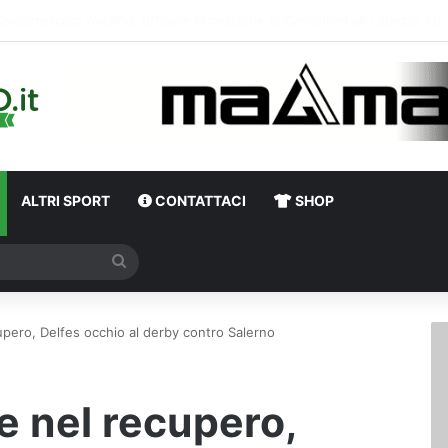
La doppia cifra, la compatibil
ALTRI SPORT
CONTATTACI
SHOP
Cerca
upero, Delfes occhio al derby contro Salerno
e nel recupero,