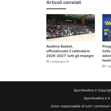
Articoli correlati
squadra"
Avellino Basket,
Piogg
ufficializzato il calendario
tutto
2026-2027: tutti gli impegni
edizi
Festi
1 settimana fa
1 se
SportAvellino.it Copyrig
SportAvellino.it è
Unico responsabile di tutti i contenut