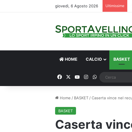
giovedì, 6 Agosto 2026
Ultimissime
HOME
CALCIO
BASKET
Facebook
X
You Tube
Instagram
WhatsApp
Home
/
BASKET
/
Caserta vince nel rec
BASKET
Caserta vinc