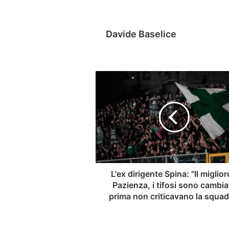
Davide Baselice
L'ex
dirigente
Spina:
"Il
migliore
è
Pazienza,
i
tifosi
sono
L'ex dirigente Spina: "Il miglior
cambiati,
Pazienza, i tifosi sono cambiat
prima
prima non criticavano la squad
non
criticavano
la