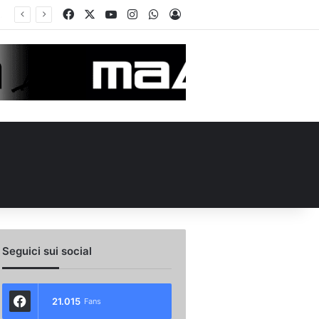
Facebook
X
You Tube
Instagram
WhatsApp
Accedi
ità e un dato da urlo: perché l’Avellino ha rimesso Biasci al centro del villaggio
Seguici sui social
21.015
Fans