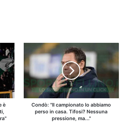
Condò:
"Il
campionato
lo
abbiamo
perso
in
casa.
Tifosi?
Nessuna
e è
Condò: "Il campionato lo abbiamo
pressione,
i,
perso in casa. Tifosi? Nessuna
ma..."
ra"
pressione, ma..."