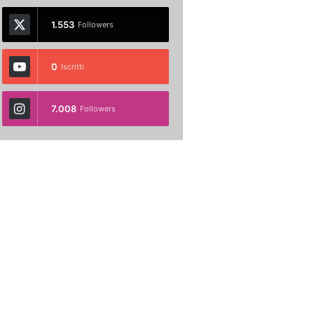
1.553
Followers
0
Iscritti
7.008
Followers