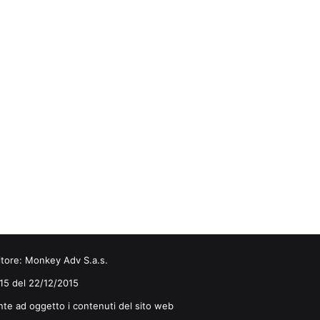
itore:
Monkey Adv S.a.s.
0/15 del 22/12/2015
nte ad oggetto i contenuti del sito web