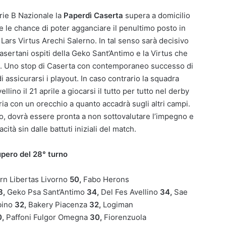
rie B Nazionale la
Paperdì Caserta
supera a domicilio
 le chance di poter agganciare il penultimo posto in
 Lars Virtus Arechi Salerno. In tal senso sarà decisivo
asertani ospiti della Geko Sant’Antimo e la Virtus che
ino. Uno stop di Caserta con contemporaneo successo di
 assicurarsi i playout. In caso contrario la squadra
lino il 21 aprile a giocarsi il tutto per tutto nel derby
ria con un orecchio a quanto accadrà sugli altri campi.
to, dovrà essere pronta a non sottovalutare l’impegno e
ità sin dalle battuti iniziali del match.
upero del 28° turno
rn Libertas Livorno
50,
Fabo Herons
8,
Geko Psa Sant’Antimo
34,
Del Fes Avellino
34,
Sae
bino
32,
Bakery Piacenza
32
,
Logiman
0,
Paffoni Fulgor Omegna
30,
Fiorenzuola