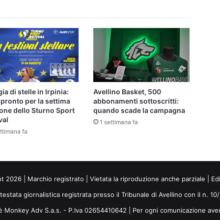
ia di stelle in Irpinia:
Avellino Basket, 500
 pronto per la settima
abbonamenti sottoscritti:
one dello Sturno Sport
quando scade la campagna
val
1 settimana fa
ttimana fa
ht 2026 | Marchio registrato | Vietata la riproduzione anche parziale | Ed
 testata giornalistica registrata presso il Tribunale di Avellino con il n. 1
i è Monkey Adv S.a.s. - P.Iva 02654410642 | Per ogni comunicazione ave