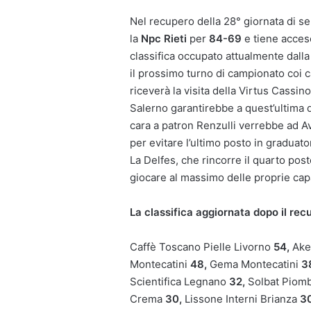
Nel recupero della 28° giornata di se
la
Npc Rieti
per
84-69
e tiene accese
classifica occupato attualmente dalla
il prossimo turno di campionato coi c
riceverà la visita della Virtus Cass
Salerno garantirebbe a quest’ultima di
cara a patron Renzulli verrebbe ad Avel
per evitare l’ultimo posto in graduato
La Delfes, che rincorre il quarto pos
giocare al massimo delle proprie capac
La classifica aggiornata dopo il rec
Caffè Toscano Pielle Livorno
54,
Ake
Montecatini
48,
Gema Montecatini
3
Scientifica Legnano
32,
Solbat Piom
Crema
30,
Lissone Interni Brianza
3