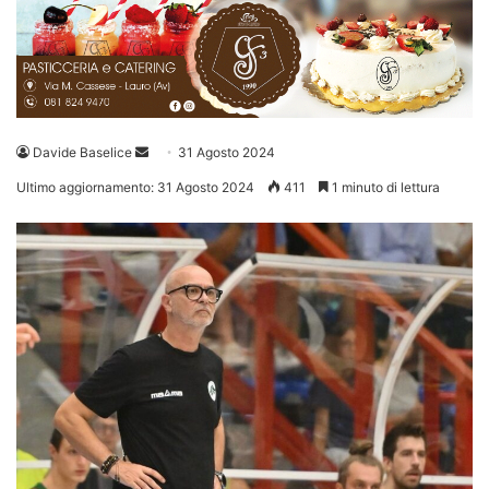
Invia
Davide Baselice
31 Agosto 2024
un'email
Ultimo aggiornamento: 31 Agosto 2024
411
1 minuto di lettura