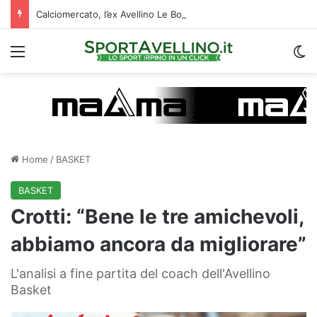
Calciomercato, l’ex Avellino Le Borgne conteso da due club cadetti: la situazione
Menu
C
Home
/
BASKET
BASKET
Crotti: “Bene le tre amichevoli,
abbiamo ancora da migliorare”
L'analisi a fine partita del coach dell'Avellino
Basket