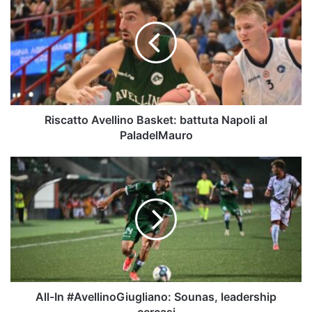
Avellino
Basket:
battuta
Napoli
al
PaladelMauro
Riscatto Avellino Basket: battuta Napoli al
PaladelMauro
All-
In
#AvellinoGiugliano:
Sounas,
leadership
cercasi
All-In #AvellinoGiugliano: Sounas, leadership
cercasi