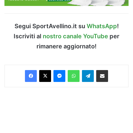
Segui SportAvellino.it su
WhatsApp
!
Iscriviti al
nostro canale YouTube
per
rimanere aggiornato!
Facebook
X
Messenger
WhatsApp
Telegram
Condividi via Email