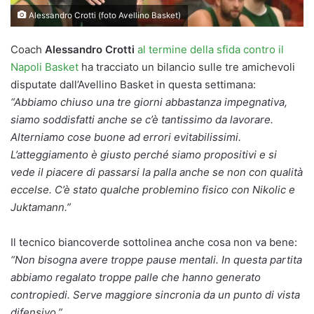
Alessandro Crotti (foto Avellino Basket)
Coach
Alessandro Crotti
al termine della sfida contro il
Napoli Basket
ha tracciato un bilancio sulle tre amichevoli
disputate dall’Avellino Basket in questa settimana:
“Abbiamo chiuso una tre giorni abbastanza impegnativa,
siamo soddisfatti anche se c’è tantissimo da lavorare.
Alterniamo cose buone ad errori evitabilissimi.
L’atteggiamento è giusto perché siamo propositivi e si
vede il piacere di passarsi la palla anche se non con qualità
eccelse. C’è stato qualche problemino fisico con Nikolic e
Juktamann.”
Il tecnico biancoverde sottolinea anche cosa non va bene:
“Non bisogna avere troppe pause mentali. In questa partita
abbiamo regalato troppe palle che hanno generato
contropiedi. Serve maggiore sincronia da un punto di vista
difensivo.”