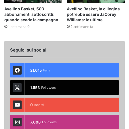
Avellino Basket, 500
Avellino Basket, la ciliegina
abbonamenti sottoscritti:
potrebbe essere JaCorey
quando scade la campagna
Williams: le ultime
1 settimana fa
2 settimane fa
Seguici sui social
21.015
Fans
1.553
Followers
0
Iscritti
7.008
Followers