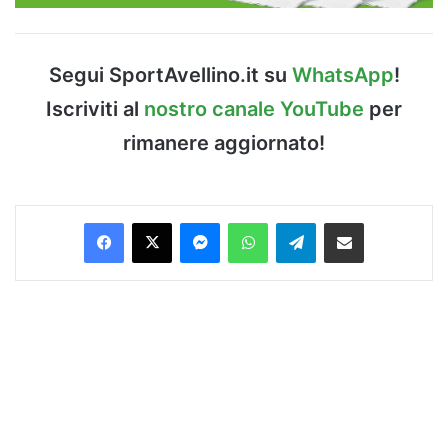
Segui SportAvellino.it su
WhatsApp
!
Iscriviti al
nostro canale YouTube
per
rimanere aggiornato!
Facebook
X
Messenger
WhatsApp
Telegram
Condividi via Email