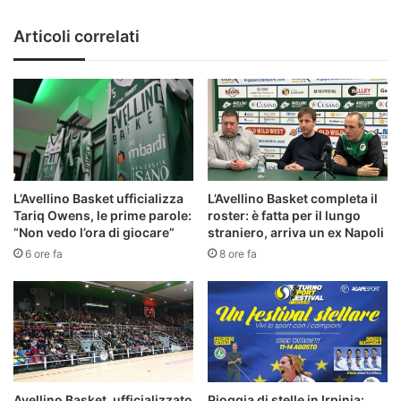
rialzare
e
Articoli correlati
ricominciare"
L’Avellino Basket ufficializza
L’Avellino Basket completa il
Tariq Owens, le prime parole:
roster: è fatta per il lungo
“Non vedo l’ora di giocare”
straniero, arriva un ex Napoli
6 ore fa
8 ore fa
Avellino Basket, ufficializzato
Pioggia di stelle in Irpinia: