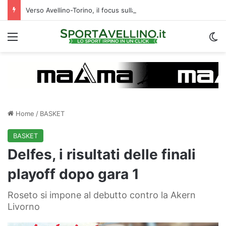
Verso Avellino-Torino, il focus sulla formazione granata
Menu
C
Home
/
BASKET
BASKET
Delfes, i risultati delle finali
playoff dopo gara 1
Roseto si impone al debutto contro la Akern
Livorno