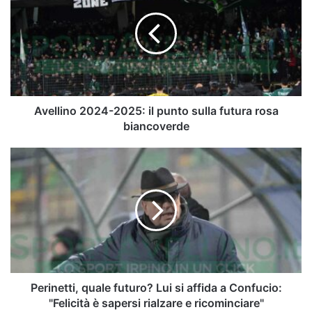
2025:
il
punto
sulla
futura
rosa
biancoverde
Avellino 2024-2025: il punto sulla futura rosa
biancoverde
Perinetti,
quale
futuro?
Lui
si
affida
a
Confucio:
"Felicità
è
Perinetti, quale futuro? Lui si affida a Confucio:
sapersi
"Felicità è sapersi rialzare e ricominciare"