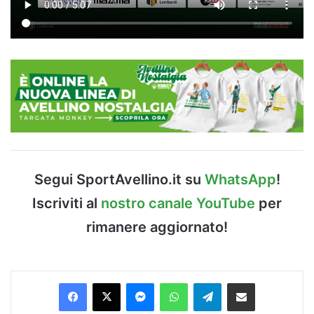
Segui SportAvellino.it su
WhatsApp
!
Iscriviti al
nostro canale YouTube
per
rimanere aggiornato!
Facebook
X
Messenger
WhatsApp
Telegram
Condividi via Email