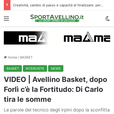
Calciomercato, Di Nardo piace al Pafos: c’è un intreccio con l’Avellino
Menu
C
Home
/
BASKET
BASKET
INTERVISTE
NEWS
VIDEO | Avellino Basket, dopo
Forlì c’è la Fortitudo: Di Carlo
tira le somme
Le parole del tecnico degli irpini dopo la sconfitta