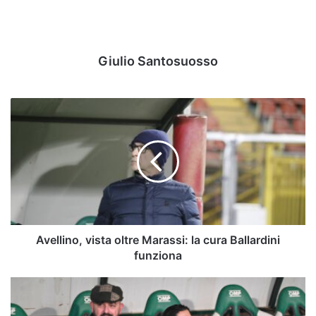
Giulio Santosuosso
Avellino,
vista
oltre
Marassi:
la
cura
Ballardini
funziona
Avellino, vista oltre Marassi: la cura Ballardini
funziona
Aiello
al
“Castellani”