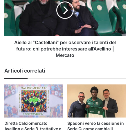
per
osservare
i
talenti
del
futuro:
chi
Aiello al “Castellani” per osservare i talenti del
potrebbe
futuro: chi potrebbe interessare all’Avellino |
interessare
Mercato
all’Avellino
|
Articoli correlati
Mercato
Diretta Calciomercato
Spadoni verso la cessione in
Avellino e Serie B, trattative e
Serie C: come cambia il