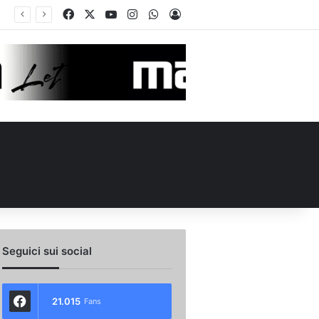
Facebook
X
You Tube
Instagram
WhatsApp
Accedi
in Conference League per Chipperfield: indizio di mercato per l’Avellino?
Seguici sui social
21.015
Fans