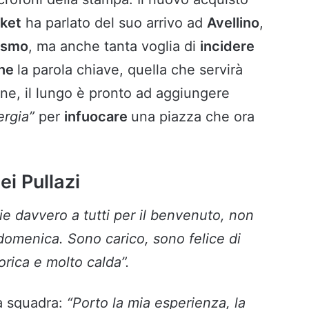
sket
ha parlato del suo arrivo ad
Avellino
,
asmo
, ma anche tanta voglia di
incidere
one
la parola chiave, quella che servirà
one, il lungo è pronto ad aggiungere
ergia”
per
infuocare
una piazza che ora
ei Pullazi
ie davvero a tutti per il benvenuto, non
i domenica. Sono carico, sono felice di
orica e molto calda”.
a squadra:
“Porto la mia esperienza, la