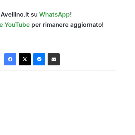
Avellino.it su
WhatsApp
!
le YouTube
per rimanere aggiornato!
Facebook
X
Messenger
Condividi via Email