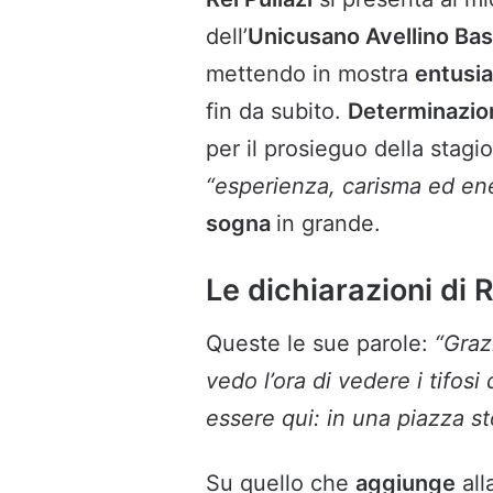
dell’
Unicusano Avellino Ba
mettendo in mostra
entusi
fin da subito.
Determinazi
per il prosieguo della stagi
“esperienza, carisma ed en
sogna
in grande.
Le dichiarazioni di R
Queste le sue parole:
“Graz
vedo l’ora di vedere i tifos
essere qui: in una piazza st
Su quello che
aggiunge
all