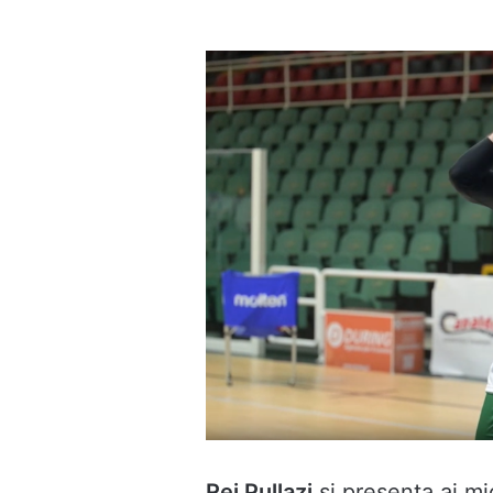
un'email
Rei Pullazi
si presenta ai mi