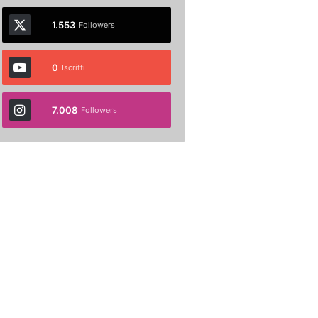
1.553
Followers
0
Iscritti
7.008
Followers