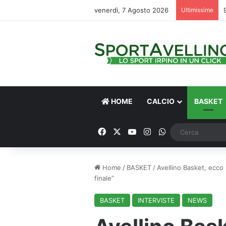
venerdì, 7 Agosto 2026
Ultimissime
HOME
CALCIO
BASKET
Facebook
X
You Tube
Instagram
WhatsApp
Home
/
BASKET
/
Avellino Basket, ecco 
finale”
BASKET
INTERVISTE
NEWS