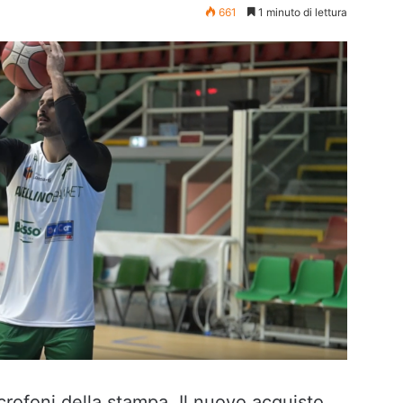
661
1 minuto di lettura
crofoni della stampa. Il nuovo acquisto