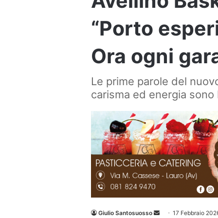
Avellino Bask
“Porto esper
Ora ogni gara
Le prime parole del nuov
carisma ed energia sono l
Invia
Giulio Santosuosso
17 Febbraio 202