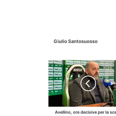
Giulio Santosuosso
Avellino,
ore
decisive
per
la
scelta
dell'allenatore:
l'aggiornamento
Avellino, ore decisive per la sc