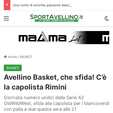
Una notte di enorme passione biancoverde in Piazza Libertà: l’Avellino si proietta verso la nuova stagione
Menu
C
Home
/
BASKET
BASKET
Avellino Basket, che sfida! C’è
la capolista Rimini
Giornata numero undici della Serie A2
OldWildWest, sfida alla capolista per i biancoverdi
con palla a due questa sera alle 21