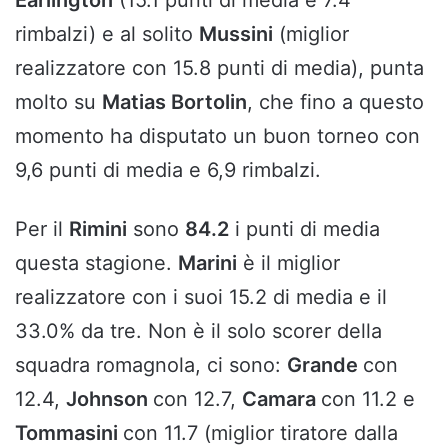
Earlington
(15.1 punti di media e 7.4
rimbalzi) e al solito
Mussini
(miglior
realizzatore con 15.8 punti di media), punta
molto su
Matias Bortolin
, che fino a questo
momento ha disputato un buon torneo con
9,6 punti di media e 6,9 rimbalzi.
Per il
Rimini
sono
84.2
i punti di media
questa stagione.
Marini
è il miglior
realizzatore con i suoi 15.2 di media e il
33.0% da tre. Non è il solo scorer della
squadra romagnola, ci sono:
Grande
con
12.4,
Johnson
con 12.7,
Camara
con 11.2 e
Tommasini
con 11.7 (miglior tiratore dalla