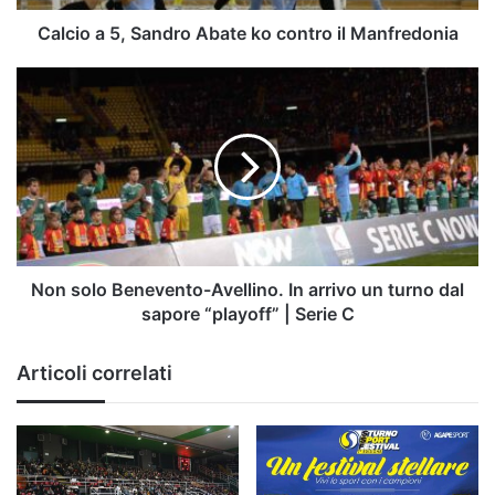
Manfredonia
Calcio a 5, Sandro Abate ko contro il Manfredonia
Non
solo
Benevento-
Avellino.
In
arrivo
un
turno
dal
sapore
Non solo Benevento-Avellino. In arrivo un turno dal
“playoff”
sapore “playoff” | Serie C
|
Serie
Articoli correlati
C