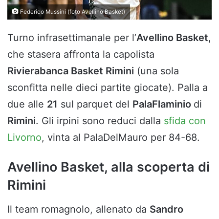
Federico Mussini (foto Avellino Basket)
Turno infrasettimanale per l’
Avellino Basket
,
che stasera affronta la capolista
Rivierabanca Basket Rimini
(una sola
sconfitta nelle dieci partite giocate). Palla a
due alle
21
sul parquet del
PalaFlaminio
di
Rimini
. Gli irpini sono reduci dalla
sfida con
Livorno
, vinta al PalaDelMauro per 84-68.
Avellino Basket, alla scoperta di
Rimini
Il team romagnolo, allenato da
Sandro