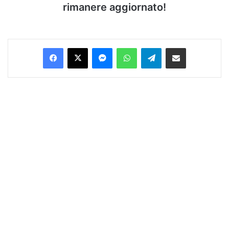
rimanere aggiornato!
Facebook
X
Messenger
WhatsApp
Telegram
Condividi via Email