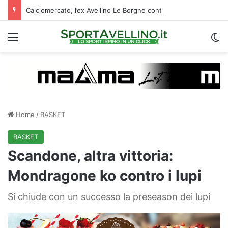
Calciomercato, l’ex Avellino Le Borgne conteso da due club cadetti: la situazione
Menu
C
Home
/
BASKET
BASKET
Scandone, altra vittoria:
Mondragone ko contro i lupi
Si chiude con un successo la preseason dei lupi