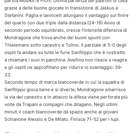
partita Musikic e Pichi. Ottima partenza dei padroni di casa
grazie a delle buone giocate in transizione di Jaskus e
Stefanini. Paglia e Iannicelli allungano il vantaggio sul finire
del quarto con due triple dalla distanza.(24-16) Avvio di
secondo periodo equilibrato, cresce l’intensità difensiva di
Mondragone che trova anche dei buoni spunti con
Thielemans sotto canestro e Tolino. Il parziale di 5-0 degli
ospiti fa andare su tutte le furie Sanfilippo che è costretto
a chiamare i suoi in panchina. Avellino non riesce a reagire
e gli ospiti ne approfittano per ridurre lo svantaggio: 39-
33.
Secondo tempo di marca biancoverde in cui la squadra di
Sanfilippo gioca bene e si diverte, Mondragone smarrisce
la via del canestro e in attacco la difesa viene perforata più
volte da Trapani e compagni che dilagano. Negli ultimi
minuti il coach biancoverde dà spazio anche ai giovani
Schiavone Alessio e De Milato. Finisce 71-52 per i lupi.