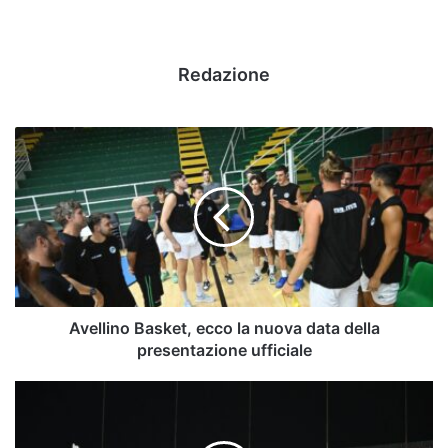
Redazione
Avellino
Basket,
ecco
la
nuova
data
della
presentazione
ufficiale
Avellino Basket, ecco la nuova data della
presentazione ufficiale
Avellino-
Latina,
le