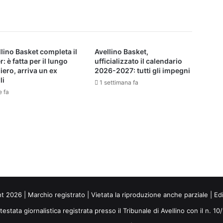
llino Basket completa il
Avellino Basket,
r: è fatta per il lungo
ufficializzato il calendario
iero, arriva un ex
2026-2027: tutti gli impegni
li
1 settimana fa
e fa
ht 2026 | Marchio registrato | Vietata la riproduzione anche parziale | Ed
 testata giornalistica registrata presso il Tribunale di Avellino con il n. 1