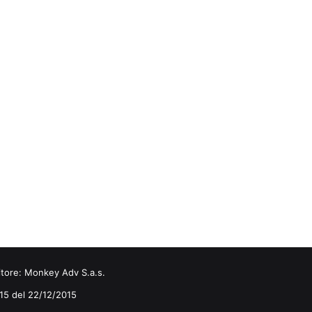
itore:
Monkey Adv S.a.s.
0/15 del 22/12/2015