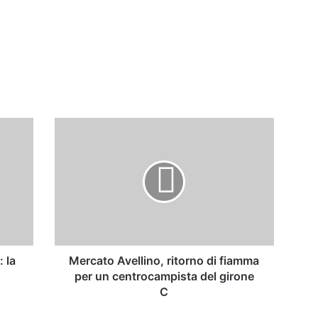
Mercato
Avellino,
ritorno
di
fiamma
per
un
centrocampista
del
girone
: la
Mercato Avellino, ritorno di fiamma
C
per un centrocampista del girone
C