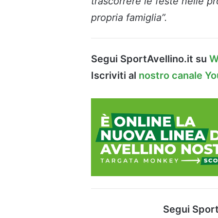
trascorrere le feste nelle pr
propria famiglia”.
Segui SportAvellino.it su
W
Iscriviti al
nostro canale Y
Segui Sport