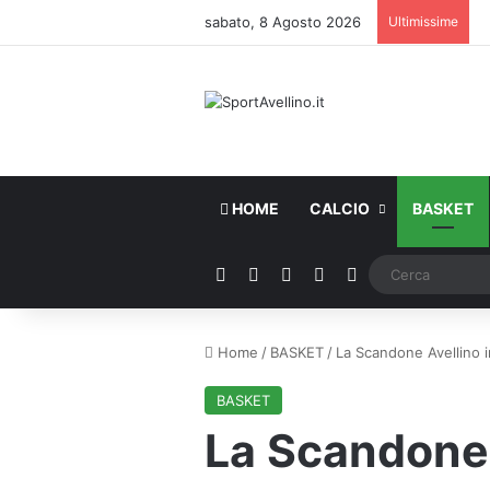
sabato, 8 Agosto 2026
Ultimissime
HOME
CALCIO
BASKET
Facebook
X
You Tube
Instagram
WhatsApp
Home
/
BASKET
/
La Scandone Avellino in
BASKET
La Scandone A