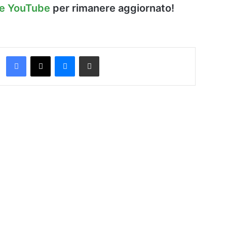
le YouTube
per rimanere aggiornato!
Facebook
X
Messenger
Condividi via Email