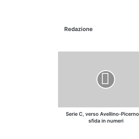
Redazione
Serie
C,
verso
Avellino-
Picerno:
la
sfida
in
numeri
Serie C, verso Avellino-Picerno
sfida in numeri