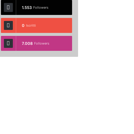
1.553
Followers
0
Iscritti
7.008
Followers