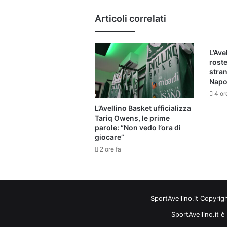
Articoli correlati
L’Ave
roste
stran
Napo
4 or
L’Avellino Basket ufficializza
Tariq Owens, le prime
parole: “Non vedo l’ora di
giocare”
2 ore fa
SportAvellino.it Copyrig
SportAvellino.it è