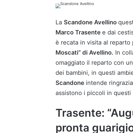
un'email
La
Scandone Avellino
quest
Marco Trasente
e dai cesti
è recata in visita al repart
Moscati” di Avellino.
In col
omaggiato il reparto con un
dei bambini, in questi ambie
Scandone
intende ringrazia
assistono i piccoli in questi
Trasente: “Augu
pronta guarigi