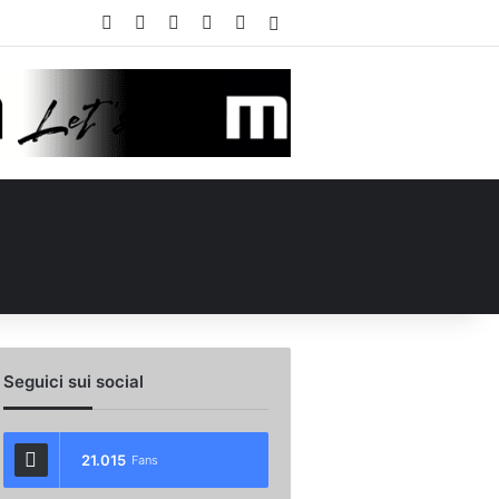
Facebook
X
You Tube
Instagram
WhatsApp
Accedi
Seguici sui social
21.015
Fans