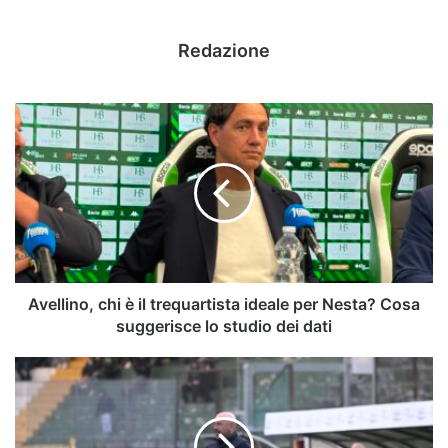
Redazione
Avellino,
chi
è
il
trequartista
ideale
per
Nesta?
Cosa
suggerisce
Avellino, chi è il trequartista ideale per Nesta? Cosa
lo
suggerisce lo studio dei dati
studio
dei
Serie
dati
B
2026-
2027,