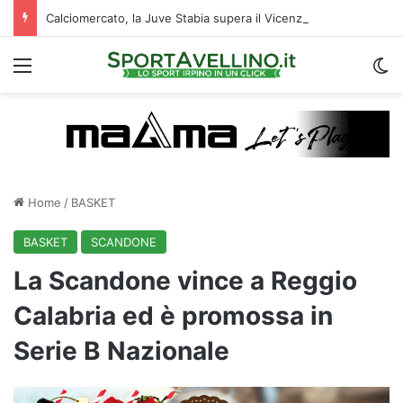
Calciomercato, la Juve Stabia supera il Vicenza per un ex Avellino: le ultime
Menu
C
Home
/
BASKET
BASKET
SCANDONE
La Scandone vince a Reggio
Calabria ed è promossa in
Serie B Nazionale