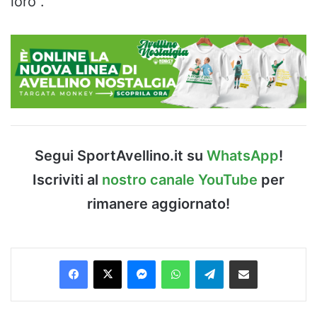
loro”.
Segui SportAvellino.it su
WhatsApp
!
Iscriviti al
nostro canale YouTube
per
rimanere aggiornato!
Facebook
X
Messenger
WhatsApp
Telegram
Condividi via Email