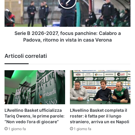
focus
panchine:
Calabro
a
Padova,
ritorno
Serie B 2026-2027, focus panchine: Calabro a
in
Padova, ritorno in vista in casa Verona
vista
in
Articoli correlati
casa
Verona
L’Avellino Basket ufficializza
L’Avellino Basket completa il
Tariq Owens, le prime parole:
roster: è fatta per il lungo
“Non vedo l’ora di giocare”
straniero, arriva un ex Napoli
1 giorno fa
1 giorno fa