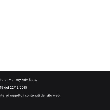
itore:
Monkey Adv S.a.s.
0/15 del 22/12/2015
nte ad oggetto i contenuti del sito web