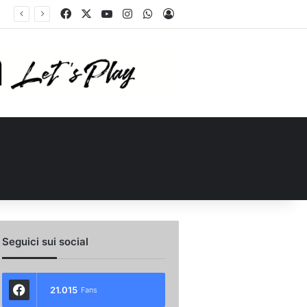
Facebook
X
You Tube
Instagram
WhatsApp
Accedi
o scambio con il Catania: la situazione
Seguici sui social
21.015
Fans