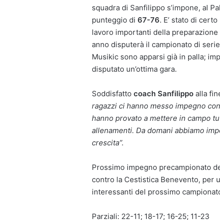
squadra di Sanfilippo s’impone, al Pal
punteggio di
67-76
. E’ stato di cert
lavoro importanti della preparazion
anno disputerà il campionato di serie 
Musikic sono apparsi già in palla; imp
disputato un’ottima gara.
Soddisfatto
coach Sanfilippo
alla fi
ragazzi ci hanno messo impegno contr
hanno provato a mettere in campo tut
allenamenti. Da domani abbiamo impor
crescita”.
Prossimo impegno precampionato dei 
contro la Cestistica Benevento, per u
interessanti del prossimo campionato
Parziali: 22-11; 18-17; 16-25; 11-23