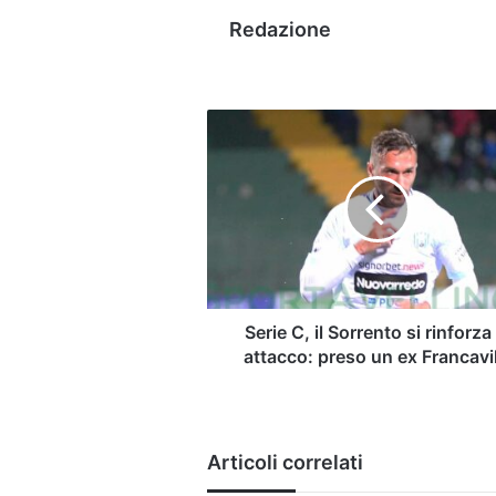
Redazione
Serie
C,
il
Sorrento
si
rinforza
in
attacco:
preso
un
Serie C, il Sorrento si rinforza 
ex
attacco: preso un ex Francavil
Francavilla
Articoli correlati