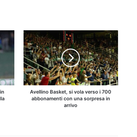
Avellino
Basket,
si
vola
verso
i
700
abbonamenti
con
una
in
Avellino Basket, si vola verso i 700
sorpresa
la
abbonamenti con una sorpresa in
in
arrivo
arrivo