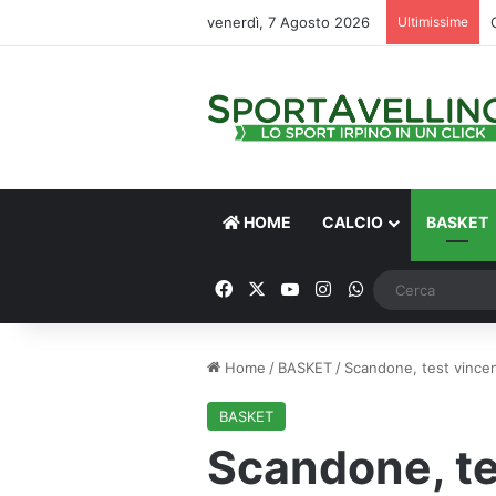
venerdì, 7 Agosto 2026
Ultimissime
HOME
CALCIO
BASKET
Facebook
X
You Tube
Instagram
WhatsApp
Home
/
BASKET
/
Scandone, test vincen
BASKET
Scandone, te