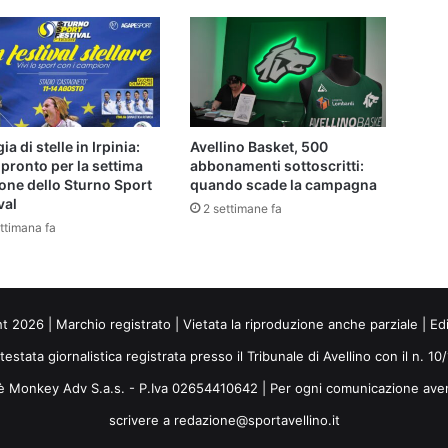
ia di stelle in Irpinia:
Avellino Basket, 500
 pronto per la settima
abbonamenti sottoscritti:
one dello Sturno Sport
quando scade la campagna
val
2 settimane fa
ttimana fa
ht 2026 | Marchio registrato | Vietata la riproduzione anche parziale | Ed
 testata giornalistica registrata presso il Tribunale di Avellino con il n. 1
i è Monkey Adv S.a.s. - P.Iva 02654410642 | Per ogni comunicazione ave
scrivere a redazione@sportavellino.it