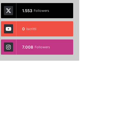
1.553
Followers
0
Iscritti
7.008
Followers