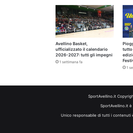
Avellino Basket,
Piogg
ufficializzato il calendario
tutto
2026-2027: tutti gli impegni
edizi
Festi
1 settimana fa
1 se
SportAvellino.it Copyrig
SportAvellino.it è
Unico responsabile di tutti i contenut