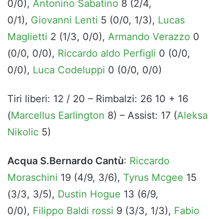
0/0),
Antonino Sabatino
8 (2/4,
0/1),
Giovanni Lenti
5 (0/0, 1/3),
Lucas
Maglietti
2 (1/3, 0/0),
Armando Verazzo
0
(0/0, 0/0),
Riccardo aldo Perfigli
0 (0/0,
0/0),
Luca Codeluppi
0 (0/0, 0/0)
Tiri liberi: 12 / 20 – Rimbalzi: 26 10 + 16
(
Marcellus Earlington
8) – Assist: 17 (
Aleksa
Nikolic
5)
Acqua S.Bernardo Cantù
:
Riccardo
Moraschini
19 (4/9, 3/6),
Tyrus Mcgee
15
(3/3, 3/5),
Dustin Hogue
13 (6/9,
0/0),
Filippo Baldi rossi
9 (3/3, 1/3),
Fabio