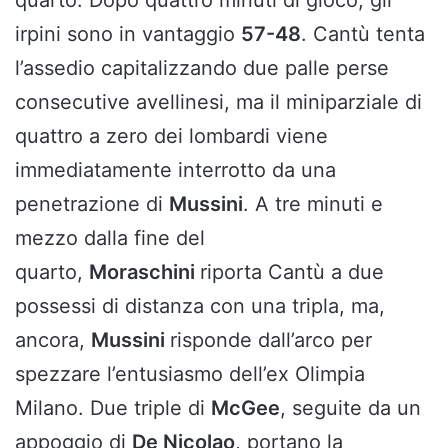
quarto. Dopo quattro minuti di gioco, gli
irpini sono in vantaggio
57-48
. Cantù tenta
l’assedio capitalizzando due palle perse
consecutive avellinesi, ma il miniparziale di
quattro a zero dei lombardi viene
immediatamente interrotto da una
penetrazione di
Mussini
. A tre minuti e
mezzo dalla fine del
quarto,
Moraschini
riporta Cantù a due
possessi di distanza con una tripla, ma,
ancora,
Mussini
risponde dall’arco per
spezzare l’entusiasmo dell’ex Olimpia
Milano. Due triple di
McGee
, seguite da un
appoggio di
De Nicolao
, portano la