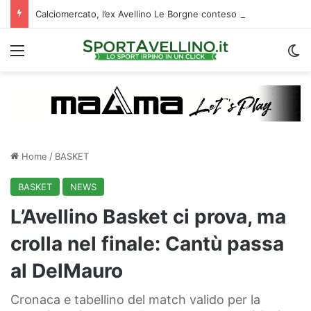
Calciomercato, l’ex Avellino Le Borgne conteso da due club cadetti: la situazione
Menu
C
Home
/
BASKET
BASKET
NEWS
L’Avellino Basket ci prova, ma
crolla nel finale: Cantù passa
al DelMauro
Cronaca e tabellino del match valido per la