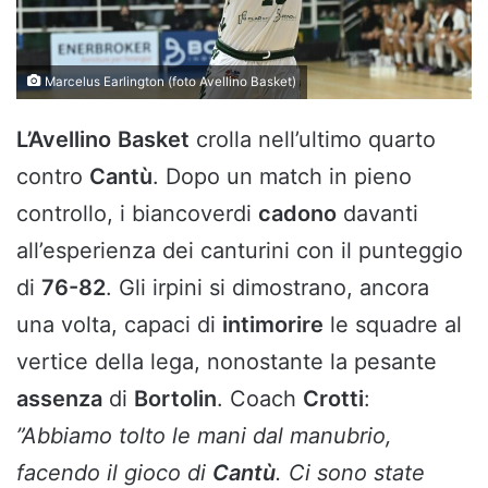
Marcelus Earlington (foto Avellino Basket)
L’Avellino
Basket
crolla nell’ultimo quarto
contro
Cantù
. Dopo un match in pieno
controllo, i biancoverdi
cadono
davanti
all’esperienza dei canturini con il punteggio
di
76-82
. Gli irpini si dimostrano, ancora
una volta, capaci di
intimorire
le squadre al
vertice della lega, nonostante la pesante
assenza
di
Bortolin
. Coach
Crotti
:
”Abbiamo tolto le mani dal manubrio,
facendo il gioco di
Cantù
. Ci sono state