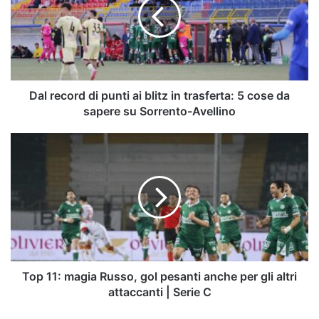
punti
ai
blitz
in
trasferta:
5
cose
Dal record di punti ai blitz in trasferta: 5 cose da
da
sapere su Sorrento-Avellino
sapere
su
Top
Sorrento-
11:
Avellino
magia
Russo,
gol
pesanti
anche
per
gli
altri
Top 11: magia Russo, gol pesanti anche per gli altri
attaccanti
attaccanti | Serie C
|