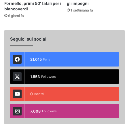
Formello, primi 50′ fatali per i
gli impegni
biancoverdi
1 settimana fa
6 giorni fa
Seguici sui social
21.015
Fans
1.553
Followers
0
Iscritti
7.008
Followers