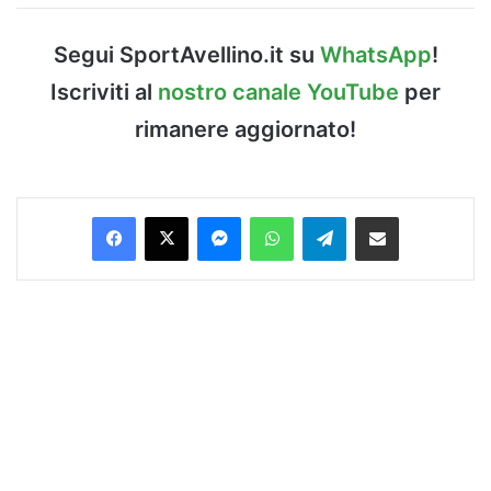
Segui SportAvellino.it su
WhatsApp
!
Iscriviti al
nostro canale YouTube
per
rimanere aggiornato!
Facebook
X
Messenger
WhatsApp
Telegram
Condividi via Email