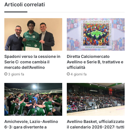
Serie
Articoli correlati
C
Spadoni verso la cessione in
Diretta Calciomercato
Serie C: come cambia il
Avellino e Serie B, trattative e
mercato dell’Avellino
ufficialità
3 giorni fa
4 giorni fa
Amichevole, Lazio-Avellino
Avellino Basket, ufficializzato
6-3: gara divertente a
il calendario 2026-2027: tutti