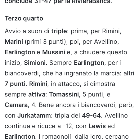
conclude 31-47 per la RivieraBanca
.
Terzo quarto
Avvio a suon di
triple
: prima, per Rimini,
Marini
(primi 3 punti); poi, per Avellino,
Earlington
e
Mussini
e, a chiudere questo
inizio,
Simioni
. Sempre
Earlington
, per i
biancoverdi, che ha ingranato la marcia: altri
7 punti
.
Rimini
, in attacco, si dimostra
sempre
attiva
:
Tomassini
, 5 punti, e
Camara
, 4. Bene ancora i biancoverdi, però,
con
Jurkatamm
: tripla del
49-64
. Avellino
continua e ricuce a -12, con
Lewis
ed
Earlington
. I romagnoli, dalla loro, cercano