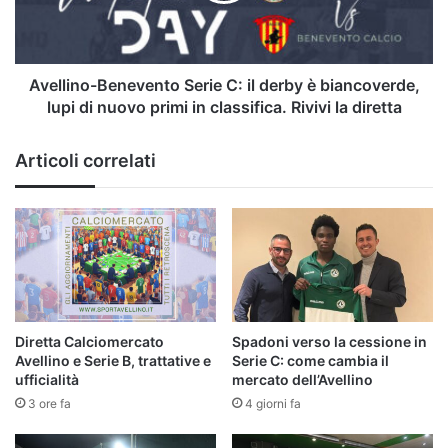
è
biancoverde,
lupi
di
Avellino-Benevento Serie C: il derby è biancoverde,
nuovo
lupi di nuovo primi in classifica. Rivivi la diretta
primi
in
Articoli correlati
classifica.
Rivivi
la
diretta
Diretta Calciomercato
Spadoni verso la cessione in
Avellino e Serie B, trattative e
Serie C: come cambia il
ufficialità
mercato dell’Avellino
3 ore fa
4 giorni fa