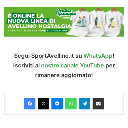
Segui SportAvellino.it su
WhatsApp
!
Iscriviti al
nostro canale YouTube
per
rimanere aggiornato!
Facebook
X
Messenger
WhatsApp
Telegram
Condividi via Email