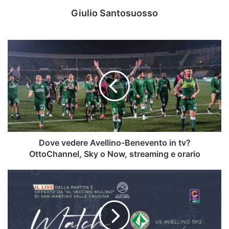
Giulio Santosuosso
Dove
vedere
Avellino-
Benevento
in
tv?
OttoChannel,
Sky
o
Now,
Dove vedere Avellino-Benevento in tv?
streaming
OttoChannel, Sky o Now, streaming e orario
e
orario
Avellino-
Benevento
Serie
C:
il
derby