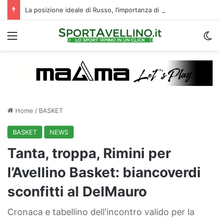
La posizione ideale di Russo, l’importanza di Biasci e il duello Fila‑Favilli: tre domande sull’attacco dell’Avellino
Menu
C
Home
/
BASKET
BASKET
NEWS
Tanta, troppa, Rimini per
l’Avellino Basket: biancoverdi
sconfitti al DelMauro
Cronaca e tabellino dell'incontro valido per la