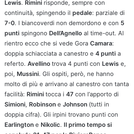
Lewis
.
Rimini
risponde, sempre con
continuità, spingendo il
pedale
: parziale di
7-0
. I biancoverdi non demordono e con
5
punti
spingono
Dell’Agnello
al time-out. Al
rientro ecco che si vede Gora
Camara
:
doppia schiacciata a canestro e
4 punti
a
referto.
Avellino
trova 4 punti con
Lewis
e,
poi,
Mussini
. Gli ospiti, però, ne hanno
molto di più e arrivano al canestro con tanta
facilità:
Rimini
tocca i
47
con l’apporto di
Simioni
,
Robinson
e
Johnson
(tutti in
doppia cifra). Gli irpini trovano punti con
Earlington
e
Nikolic
.
Il primo tempo si