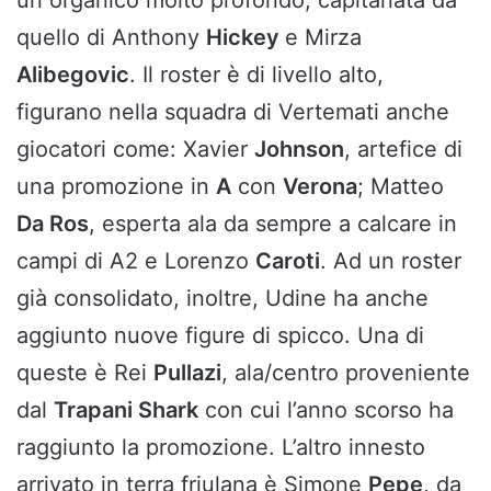
un organico molto profondo, capitanata da
quello di Anthony
Hickey
e Mirza
Alibegovic
. Il roster è di livello alto,
figurano nella squadra di Vertemati anche
giocatori come: Xavier
Johnson
, artefice di
una promozione in
A
con
Verona
; Matteo
Da Ros
, esperta ala da sempre a calcare in
campi di A2 e Lorenzo
Caroti
. Ad un roster
già consolidato, inoltre, Udine ha anche
aggiunto nuove figure di spicco. Una di
queste è Rei
Pullazi
, ala/centro proveniente
dal
Trapani Shark
con cui l’anno scorso ha
raggiunto la promozione. L’altro innesto
arrivato in terra friulana è Simone
Pepe
, da