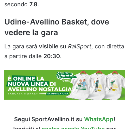
secondo
7.8
.
Udine-Avellino Basket, dove
vedere la gara
La gara sarà
visibile
su
RaiSport
, con diretta
a partire dalle
20:30
.
Segui SportAvellino.it su
WhatsApp
!
Iscriviti al
nostro canale YouTube
per