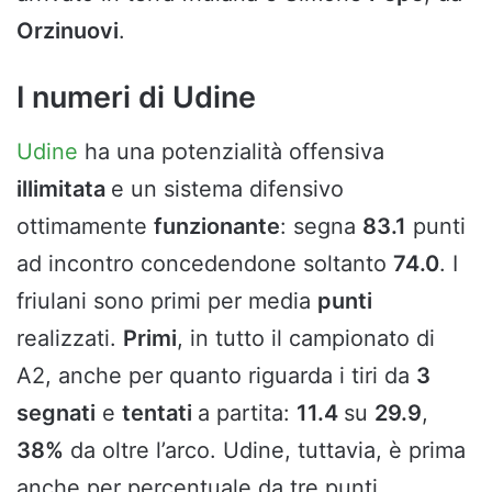
Orzinuovi
.
I numeri di Udine
Udine
ha una potenzialità offensiva
illimitata
e un sistema difensivo
ottimamente
funzionante
: segna
83.1
punti
ad incontro concedendone soltanto
74.0
. I
friulani sono primi per media
punti
realizzati.
Primi
, in tutto il campionato di
A2, anche per quanto riguarda i tiri da
3
segnati
e
tentati
a partita:
11.4
su
29.9
,
38%
da oltre l’arco. Udine, tuttavia, è prima
anche per percentuale da tre punti