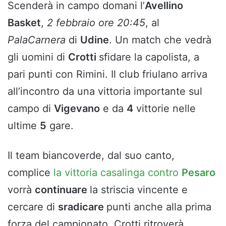
Scenderà in campo domani l’
Avellino
Basket
,
2 febbraio ore 20:45
, al
PalaCarnera
di
Udine
. Un match che vedrà
gli uomini di
Crotti
sfidare la capolista, a
pari punti con Rimini. Il club friulano arriva
all’incontro da una vittoria importante sul
campo di
Vigevano
e da
4
vittorie nelle
ultime
5
gare.
Il team biancoverde, dal suo canto,
complice
la vittoria casalinga contro
Pesaro
vorrà
continuare
la striscia vincente e
cercare di
sradicare
punti anche alla prima
forza del campionato. Crotti ritroverà