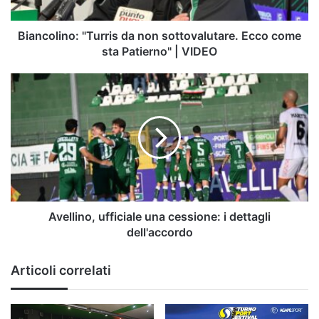
sta
Patierno"
|
Biancolino: "Turris da non sottovalutare. Ecco come
VIDEO
sta Patierno" | VIDEO
Avellino,
ufficiale
una
cessione:
i
dettagli
dell'accordo
Avellino, ufficiale una cessione: i dettagli
dell'accordo
Articoli correlati