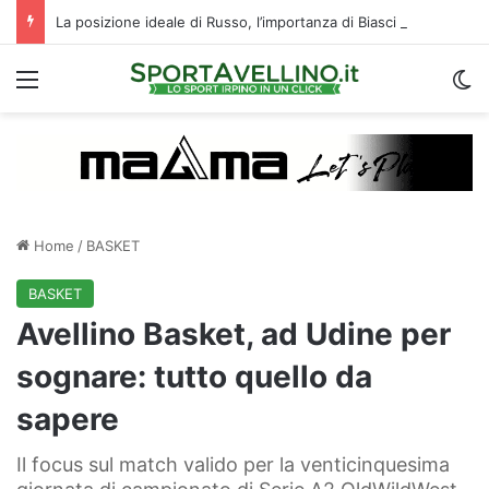
La posizione ideale di Russo, l’importanza di Biasci e il duello Fila‑Favilli: tre domande sull’attacco dell’Avellino
Menu
C
Home
/
BASKET
BASKET
Avellino Basket, ad Udine per
sognare: tutto quello da
sapere
Il focus sul match valido per la venticinquesima