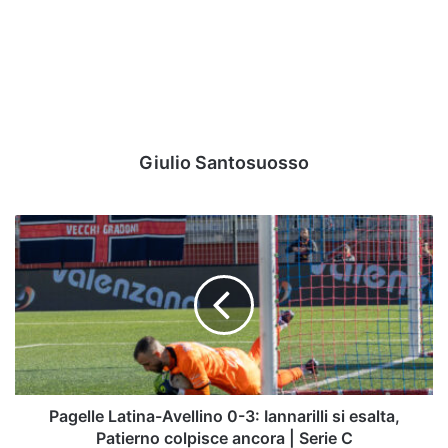
Giulio Santosuosso
Pagelle
Latina-
Avellino
0-
3:
Iannarilli
si
esalta,
Patierno
colpisce
Pagelle Latina-Avellino 0-3: Iannarilli si esalta,
ancora
Patierno colpisce ancora | Serie C