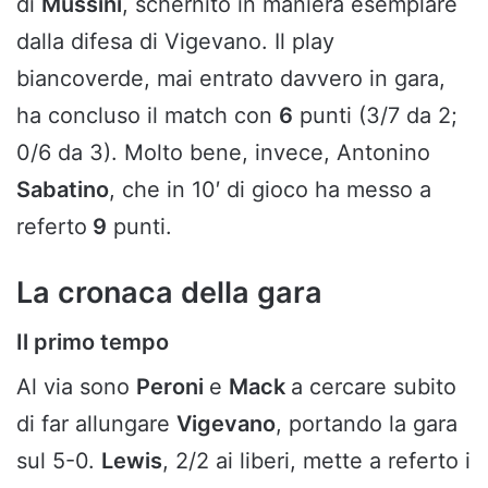
di
Mussini
, schernito in maniera esemplare
dalla difesa di Vigevano. Il play
biancoverde, mai entrato davvero in gara,
ha concluso il match con
6
punti (3/7 da 2;
0/6 da 3). Molto bene, invece, Antonino
Sabatino
, che in 10′ di gioco ha messo a
referto
9
punti.
La cronaca della gara
Il primo tempo
Al via sono
Peroni
e
Mack
a cercare subito
di far allungare
Vigevano
, portando la gara
sul 5-0.
Lewis
, 2/2 ai liberi, mette a referto i