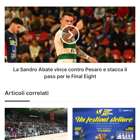
|
Serie
La
C
Sandro
Abate
vince
contro
Pesaro
e
stacca
il
pass
La Sandro Abate vince contro Pesaro e stacca il
per
pass per le Final Eight
le
Final
Articoli correlati
Eight