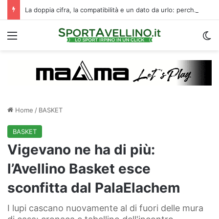
La doppia cifra, la compatibilità e un dato da urlo: perché l’Avellino ha rimesso Biasci al centro del villaggio
Menu
C
Home
/
BASKET
BASKET
Vigevano ne ha di più:
l’Avellino Basket esce
sconfitta dal PalaElachem
I lupi cascano nuovamente al di fuori delle mura