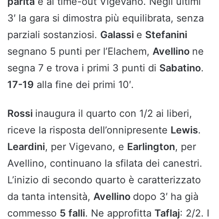
parità
e al time-out Vigevano. Negli ultimi
3′ la gara si dimostra più equilibrata, senza
parziali sostanziosi.
Galassi
e
Stefanini
segnano 5 punti per l’Elachem,
Avellino
ne
segna 7 e trova i primi 3 punti di
Sabatino
.
17-19
alla fine dei primi 10′.
Rossi
inaugura il quarto con 1/2 ai liberi,
riceve la risposta dell’onnipresente
Lewis
.
Leardini
, per Vigevano, e
Earlington
, per
Avellino, continuano la sfilata dei canestri.
L’inizio di secondo quarto è caratterizzato
da tanta intensità,
Avellino
dopo 3′ ha già
commesso
5 falli
. Ne approfitta
Taflaj
: 2/2. I