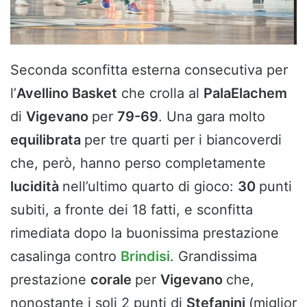
Seconda sconfitta esterna consecutiva per
l’
Avellino Basket
che crolla al
PalaElachem
di
Vigevano
per
79-69
. Una gara molto
equilibrata
per tre quarti per i biancoverdi
che, però, hanno perso completamente
lucidità
nell’ultimo quarto di gioco:
30
punti
subiti, a fronte dei 18 fatti, e sconfitta
rimediata dopo la buonissima prestazione
casalinga contro
Brindisi
. Grandissima
prestazione
corale
per
Vigevano
che,
nonostante i soli 2 punti di
Stefanini
(miglior