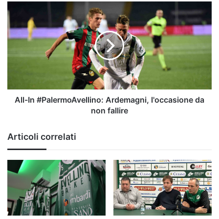
All-
In
#PalermoAvellino:
Ardemagni,
l'occasione
da
non
fallire
All-In #PalermoAvellino: Ardemagni, l'occasione da
non fallire
Articoli correlati