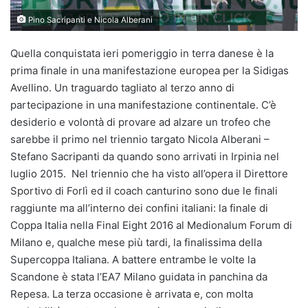
Pino Sacripanti e Nicola Alberani
Quella conquistata ieri pomeriggio in terra danese è la
prima finale in una manifestazione europea per la Sidigas
Avellino. Un traguardo tagliato al terzo anno di
partecipazione in una manifestazione continentale. C’è
desiderio e volontà di provare ad alzare un trofeo che
sarebbe il primo nel triennio targato Nicola Alberani –
Stefano Sacripanti da quando sono arrivati in Irpinia nel
luglio 2015. Nel triennio che ha visto all’opera il Direttore
Sportivo di Forlì ed il coach canturino sono due le finali
raggiunte ma all’interno dei confini italiani: la finale di
Coppa Italia nella Final Eight 2016 al Medionalum Forum di
Milano e, qualche mese più tardi, la finalissima della
Supercoppa Italiana. A battere entrambe le volte la
Scandone è stata l’EA7 Milano guidata in panchina da
Repesa. La terza occasione è arrivata e, con molta