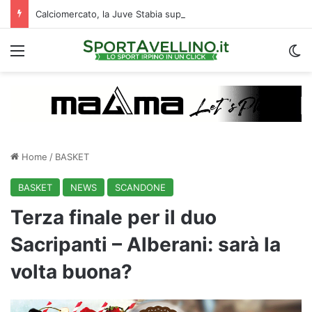
Calciomercato, la Juve Stabia supera il Vicenza per un ex Avellino: le ultime
Menu
C
Home
/
BASKET
BASKET
NEWS
SCANDONE
Terza finale per il duo
Sacripanti – Alberani: sarà la
volta buona?