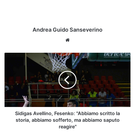
Andrea Guido Sanseverino
Website
Sidigas
Avellino,
Fesenko:
"Abbiamo
scritto
la
storia,
abbiamo
sofferto,
ma
Sidigas Avellino, Fesenko: "Abbiamo scritto la
abbiamo
storia, abbiamo sofferto, ma abbiamo saputo
saputo
reagire"
reagire"