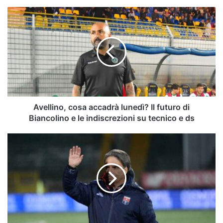
Avellino,
cosa
accadrà
lunedì?
Il
futuro
di
Biancolino
e
le
Avellino, cosa accadrà lunedì? Il futuro di
indiscrezioni
Biancolino e le indiscrezioni su tecnico e ds
su
tecnico
Il
e
Foggia
ds
cambia
allenatore:
Capuano
contro
l'Avellino