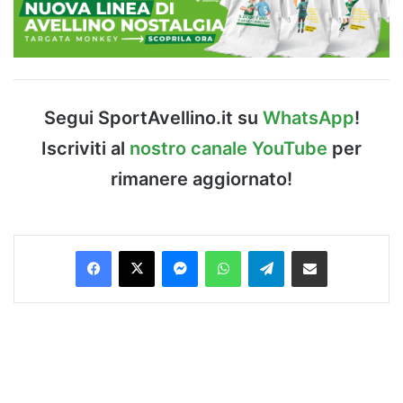
Segui SportAvellino.it su
WhatsApp
!
Iscriviti al
nostro canale YouTube
per
rimanere aggiornato!
Facebook
X
Messenger
WhatsApp
Telegram
Condividi via Email