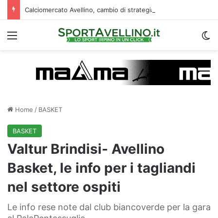
Calciomercato Avellino, cambio di strategia in difesa: lupi fortissimi su Venturi
Menu
C
Home
/
BASKET
BASKET
Valtur Brindisi- Avellino
Basket, le info per i tagliandi
nel settore ospiti
Le info rese note dal club biancoverde per la gara