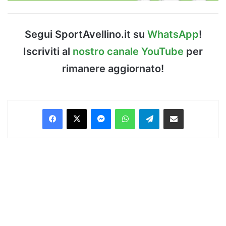
Segui SportAvellino.it su
WhatsApp
!
Iscriviti al
nostro canale YouTube
per
rimanere aggiornato!
Facebook
X
Messenger
WhatsApp
Telegram
Condividi via Email