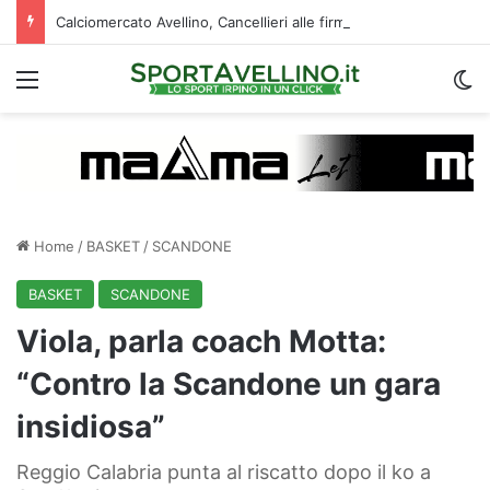
Calciomercato Avellino, Cancellieri alle firme con lo Spezia: i dettagli sul trasferimento
Menu
C
Home
/
BASKET
/
SCANDONE
BASKET
SCANDONE
Viola, parla coach Motta:
“Contro la Scandone un gara
insidiosa”
Reggio Calabria punta al riscatto dopo il ko a