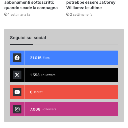
abbonamenti sottoscritti:
potrebbe essere JaCorey
quando scade la campagna
Williams: le ultime
1 settimana fa
2 settimane fa
Seguici sui social
21.015
Fans
1.553
Followers
0
Iscritti
7.008
Followers