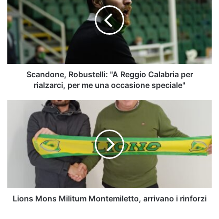
"A
Reggio
Calabria
per
rialzarci,
per
me
una
Scandone, Robustelli: "A Reggio Calabria per
occasione
rialzarci, per me una occasione speciale"
speciale"
Lions
Mons
Militum
Montemiletto,
arrivano
i
rinforzi
Lions Mons Militum Montemiletto, arrivano i rinforzi