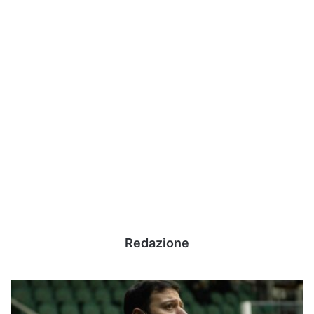
Redazione
Scandone,
Robustelli: