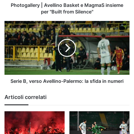
from
Photogallery | Avellino Basket e MagmaS insieme
Silence"
per "Built from Silence"
Serie
B,
verso
Avellino-
Palermo:
la
sfida
in
numeri
Serie B, verso Avellino-Palermo: la sfida in numeri
Articoli correlati