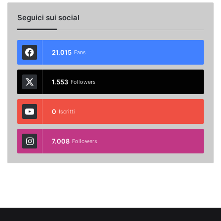
Seguici sui social
21.015
Fans
1.553
Followers
0
Iscritti
7.008
Followers