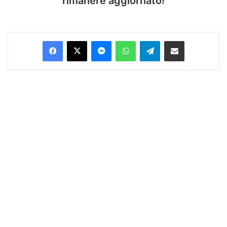
rimanere aggiornato!
Facebook
X
Messenger
WhatsApp
Telegram
Condividi via Email