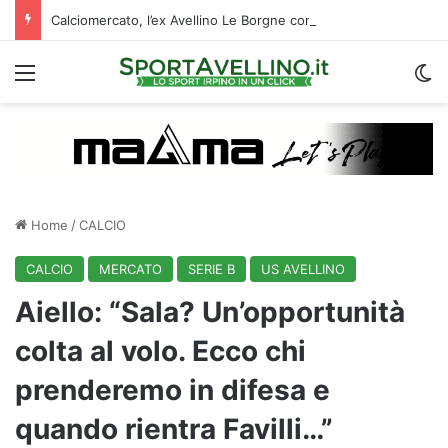
Calciomercato, l’ex Avellino Le Borgne conteso da due club cadetti: la situazione
Menu
C
Home
/
CALCIO
CALCIO
MERCATO
SERIE B
US AVELLINO
Aiello: “Sala? Un’opportunità
colta al volo. Ecco chi
prenderemo in difesa e
quando rientra Favilli…”