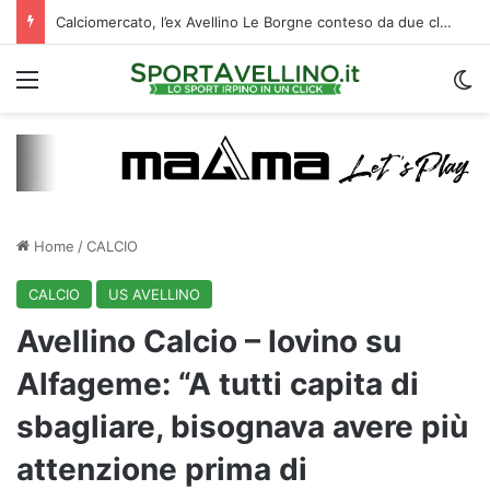
Calciomercato Avellino, ufficiale la cessione di Cancellieri allo Spezia: i dettagli
Menu
C
Home
/
CALCIO
CALCIO
US AVELLINO
Avellino Calcio – Iovino su
Alfageme: “A tutti capita di
sbagliare, bisognava avere più
attenzione prima di