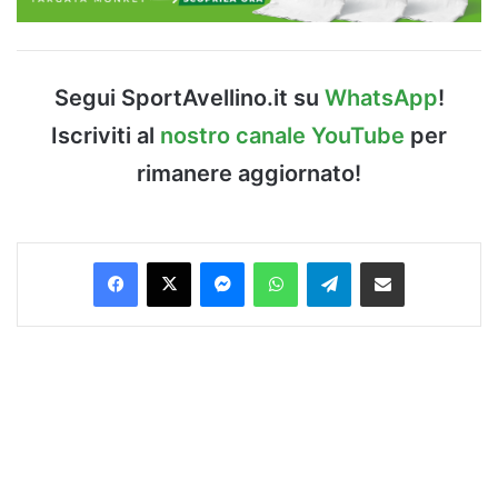
Segui SportAvellino.it su
WhatsApp
!
Iscriviti al
nostro canale YouTube
per
rimanere aggiornato!
Facebook
X
Messenger
WhatsApp
Telegram
Condividi via Email