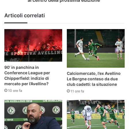
della
prossima
Articoli correlati
edizione"
90’ in panchina in
Conference League per
Calciomercato, l’ex Avellino
Chipperfield: indizio di
Le Borgne conteso da due
mercato per l’Avellino?
club cadetti: la situazione
10 ore fa
11 ore fa