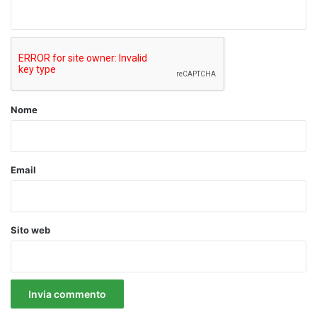
n
t
o
*
Nome
Email
Sito web