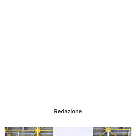
Redazione
Next