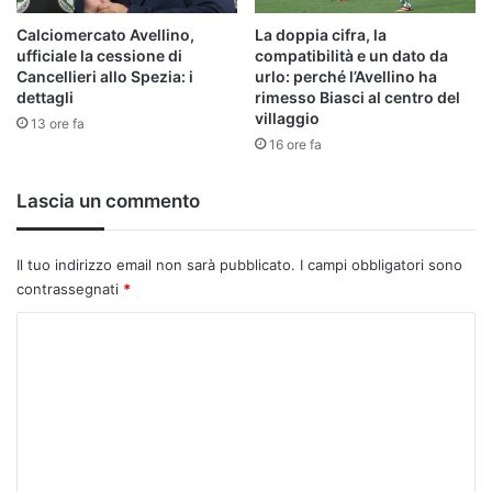
Calciomercato Avellino,
La doppia cifra, la
ufficiale la cessione di
compatibilità e un dato da
Cancellieri allo Spezia: i
urlo: perché l’Avellino ha
dettagli
rimesso Biasci al centro del
villaggio
13 ore fa
16 ore fa
Lascia un commento
Il tuo indirizzo email non sarà pubblicato.
I campi obbligatori sono
contrassegnati
*
C
o
m
m
e