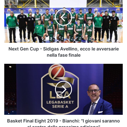
Gen
Cup
-
Sidigas
Avellino,
ecco
le
avversarie
nella
Next Gen Cup - Sidigas Avellino, ecco le avversarie
fase
nella fase finale
finale
Basket
Final
Eight
2019
-
Bianchi:
"I
giovani
saranno
al
Basket Final Eight 2019 - Bianchi: "I giovani saranno
centro
al centro della prossima edizione"