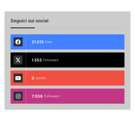
Seguici sui social
21.015
Fans
1.553
Followers
0
Iscritti
7.008
Followers