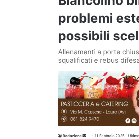
Biancolino bli
problemi este
possibili scel
Allenamenti a porte chiuse
squalificati e rebus difes
Invia
Redazione
11 Febbraio 2025
Ultim