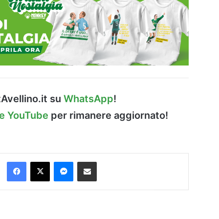
Avellino.it su
WhatsApp
!
le YouTube
per rimanere aggiornato!
Facebook
X
Messenger
Condividi via Email