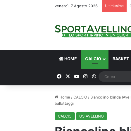
venerdì, 7 Agosto 2026
Ultimissime
HOME
CALCIO
BASKET
Facebook
X
You Tube
Instagram
WhatsApp
Home
/
CALCIO
/
Biancolino blinda l’Avel
ballottaggi
CALCIO
US AVELLINO