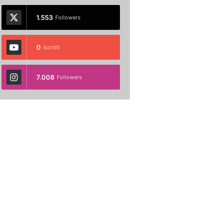
1.553
Followers
0
Iscritti
7.008
Followers