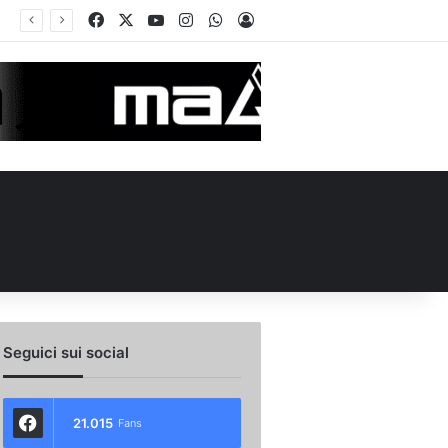
Facebook
X
You Tube
Instagram
WhatsApp
Accedi
o scambio con il Catania: la situazione
Seguici sui social
21.015
Fans