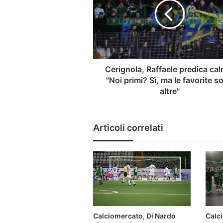
calma:
"Noi
primi?
Sì,
ma
le
favorite
Cerignola, Raffaele predica ca
sono
"Noi primi? Sì, ma le favorite s
altre"
altre"
Articoli correlati
Calciomercato, Di Nardo
Calci