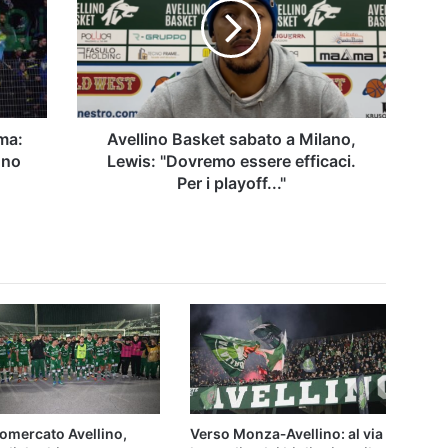
a
Milano,
Lewis:
"Dovremo
essere
efficaci.
Per
lma:
Avellino Basket sabato a Milano,
i
ono
Lewis: "Dovremo essere efficaci.
playoff..."
Per i playoff..."
omercato Avellino,
Verso Monza‑Avellino: al via