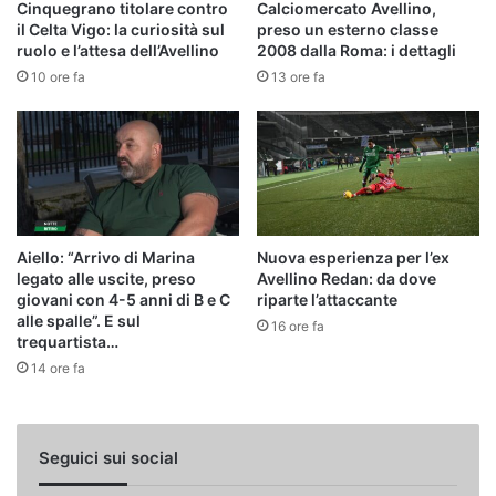
Cinquegrano titolare contro
Calciomercato Avellino,
il Celta Vigo: la curiosità sul
preso un esterno classe
ruolo e l’attesa dell’Avellino
2008 dalla Roma: i dettagli
10 ore fa
13 ore fa
Aiello: “Arrivo di Marina
Nuova esperienza per l’ex
legato alle uscite, preso
Avellino Redan: da dove
giovani con 4-5 anni di B e C
riparte l’attaccante
alle spalle”. E sul
16 ore fa
trequartista…
14 ore fa
Seguici sui social