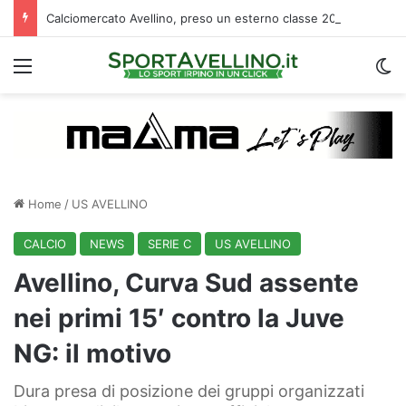
Calciomercato Avellino, preso un esterno classe 2008 dalla Roma: i dettagli
Menu
C
Home
/
US AVELLINO
CALCIO
NEWS
SERIE C
US AVELLINO
Avellino, Curva Sud assente
nei primi 15′ contro la Juve
NG: il motivo
Dura presa di posizione dei gruppi organizzati