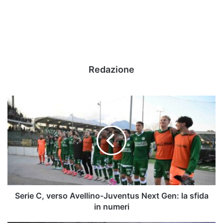
Redazione
Serie
C,
verso
Avellino-
Juventus
Next
Gen:
la
sfida
in
Serie C, verso Avellino-Juventus Next Gen: la sfida
numeri
in numeri