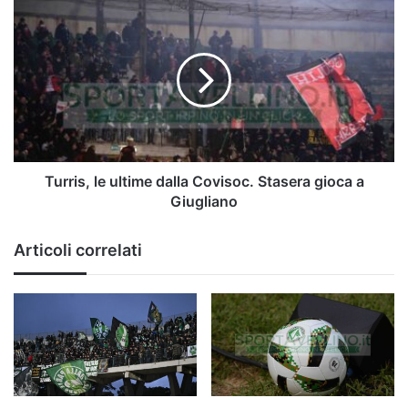
Turris,
le
ultime
dalla
Covisoc.
Stasera
gioca
a
Giugliano
Turris, le ultime dalla Covisoc. Stasera gioca a
Giugliano
Articoli correlati