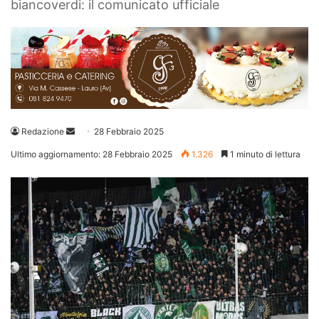
biancoverdi: il comunicato ufficiale
Invia
Redazione
28 Febbraio 2025
un'email
Ultimo aggiornamento: 28 Febbraio 2025
1.326
1 minuto di lettura