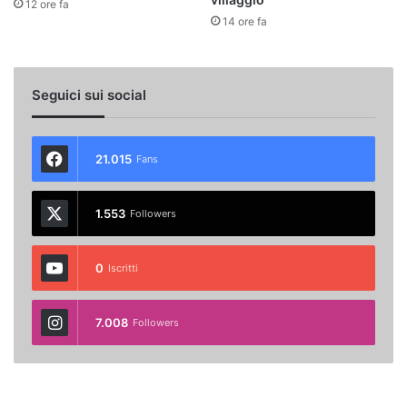
12 ore fa
14 ore fa
Seguici sui social
21.015
Fans
1.553
Followers
0
Iscritti
7.008
Followers