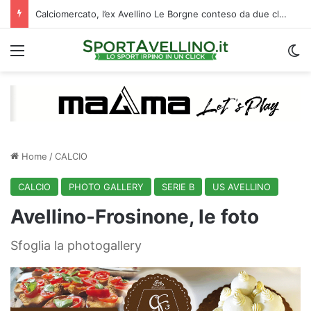
Calciomercato, l’ex Avellino Le Borgne conteso da due club cadetti: la situazione
Menu
C
Home
/
CALCIO
CALCIO
PHOTO GALLERY
SERIE B
US AVELLINO
Avellino-Frosinone, le foto
Sfoglia la photogallery