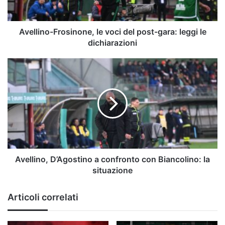
leggi
le
dichiarazioni
Avellino-Frosinone, le voci del post-gara: leggi le
dichiarazioni
Avellino,
D’Agostino
a
confronto
con
Biancolino:
la
situazione
Avellino, D’Agostino a confronto con Biancolino: la
situazione
Articoli correlati