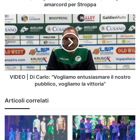
per
amarcord per Stroppa
Stroppa
VIDEO
|
Di
Carlo:
"Vogliamo
entusiasmare
il
nostro
pubblico,
vogliamo
VIDEO | Di Carlo: "Vogliamo entusiasmare il nostro
la
pubblico, vogliamo la vittoria"
vittoria"
Articoli correlati