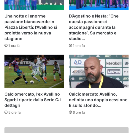
Una notte di enorme
D’Agostino e Nesta: “Che
passione biancoverde in
questa passione ci
Piazza Libertà: l’Avellino si
accompagni durante la
proietta verso la nuova
stagione”. Su mercato e
stagione
stadio…
1 ora fa
1 ora fa
Calciomercato, l’ex Avellino
Calciomercato Avellino,
Sgarbi riparte dalla Serie C: i
definita una doppia cessione.
dettagli
E sullo sfondo…
5 ore fa
6 ore fa