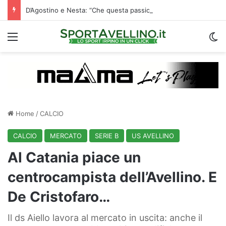
D’Agostino e Nesta: “Che questa passione ci accompagni durante la stagione”. Su mercato e stadio…
Menu
C
Home
/
CALCIO
CALCIO
MERCATO
SERIE B
US AVELLINO
Al Catania piace un
centrocampista dell’Avellino. E
De Cristofaro…
Il ds Aiello lavora al mercato in uscita: anche il