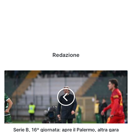
Redazione
Serie
B,
16ª
giornata:
apre
il
Palermo,
altra
gara
amarcord
Serie B, 16ª giornata: apre il Palermo, altra gara