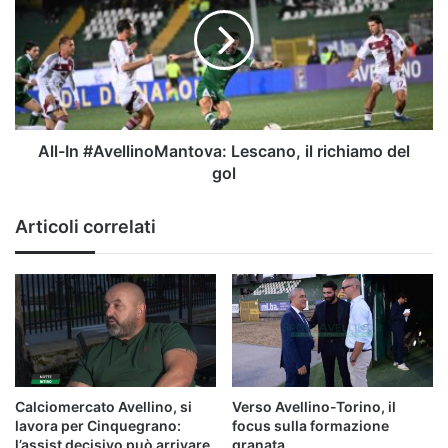
#AvellinoMantova:
Lescano,
il
richiamo
del
gol
All-In #AvellinoMantova: Lescano, il richiamo del
gol
Articoli correlati
Calciomercato Avellino, si
Verso Avellino-Torino, il
lavora per Cinquegrano:
focus sulla formazione
l’assist decisivo può arrivare
granata