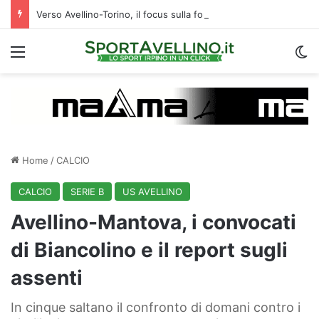
Verso Avellino-Torino, il focus sulla formazione granata
Menu
C
Home
/
CALCIO
CALCIO
SERIE B
US AVELLINO
Avellino-Mantova, i convocati
di Biancolino e il report sugli
assenti
In cinque saltano il confronto di domani contro i