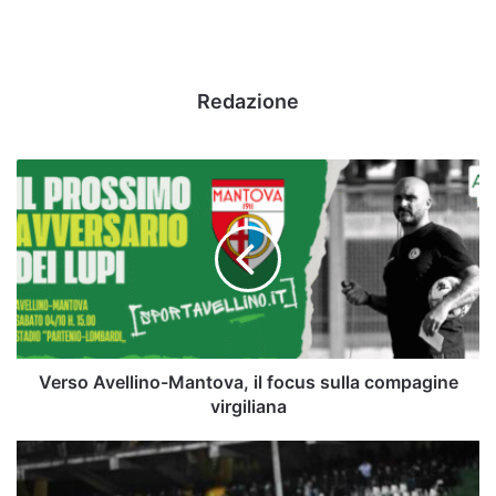
Redazione
Verso
Avellino-
Mantova,
il
focus
sulla
compagine
virgiliana
Verso Avellino-Mantova, il focus sulla compagine
virgiliana
All-
In