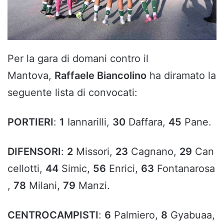
Per la gara di domani contro il
Mantova,
Raffaele Biancolino
ha diramato la
seguente lista di convocati:
PORTIERI
:
1
Iannarilli,
30
Daffara,
45
Pane.
DIFENSORI
:
2
Missori,
23
Cagnano,
29
Can
cellotti,
44
Simic,
56
Enrici,
63
Fontanarosa
,
78
Milani,
79
Manzi.
CENTROCAMPISTI
:
6
Palmiero,
8
Gyabuaa,